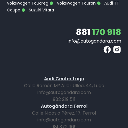
Volkswagen Touareg
Volkswagen Touran
Audi TT
Coupe
Suzuki Vitara
881
170 918
info@autogandara.com
Audi Center Lugo
Calle Ramón Mª Aller Ulloa, 44, Lugo
info@autogandara.com
982 219 511
Autogándara Ferrol
Calle Nicasio Pérez, 17, Ferrol
info@autogandara.com
981 372 969