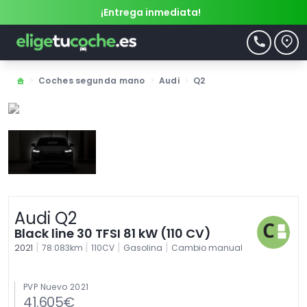
¡Entrega inmediata!
>
Coches segunda mano
>
Audi
>
Q2
Audi Q2
Black line 30 TFSI 81 kW (110 CV)
|
|
|
|
2021
78.083km
110CV
Gasolina
Cambio manual
PVP Nuevo 2021
41.605€