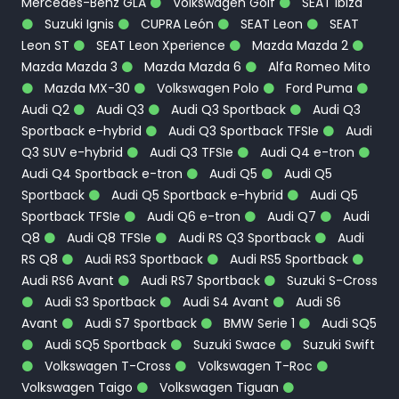
Mercedes-Benz GLA
Volkswagen Golf
SEAT Ibiza
Suzuki Ignis
CUPRA León
SEAT Leon
SEAT
Leon ST
SEAT Leon Xperience
Mazda Mazda 2
Mazda Mazda 3
Mazda Mazda 6
Alfa Romeo Mito
Mazda MX-30
Volkswagen Polo
Ford Puma
Audi Q2
Audi Q3
Audi Q3 Sportback
Audi Q3
Sportback e-hybrid
Audi Q3 Sportback TFSIe
Audi
Q3 SUV e-hybrid
Audi Q3 TFSIe
Audi Q4 e-tron
Audi Q4 Sportback e-tron
Audi Q5
Audi Q5
Sportback
Audi Q5 Sportback e-hybrid
Audi Q5
Sportback TFSIe
Audi Q6 e-tron
Audi Q7
Audi
Q8
Audi Q8 TFSIe
Audi RS Q3 Sportback
Audi
RS Q8
Audi RS3 Sportback
Audi RS5 Sportback
Audi RS6 Avant
Audi RS7 Sportback
Suzuki S-Cross
Audi S3 Sportback
Audi S4 Avant
Audi S6
Avant
Audi S7 Sportback
BMW Serie 1
Audi SQ5
Audi SQ5 Sportback
Suzuki Swace
Suzuki Swift
Volkswagen T-Cross
Volkswagen T-Roc
Volkswagen Taigo
Volkswagen Tiguan