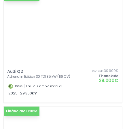
[9AK]
Climatronic, con regulación de polvo en el
0,00€
aire, libre de cfc
30.900€
Audi Q2
Contado
Financiado
Adrenalin Edition 30 TDI 85 kW (116 CV)
29.000€
|
116CV
|
Diésel
Cambio manual
2025
|
29.350km
Fináncialo
Online