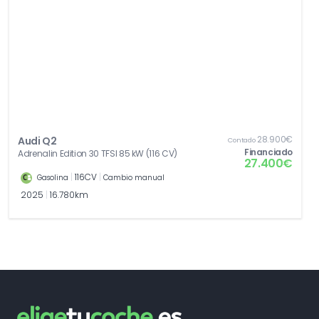
28.900€
Audi Q2
Contado
Financiado
Adrenalin Edition 30 TFSI 85 kW (116 CV)
27.400€
|
116CV
|
Gasolina
Cambio manual
2025
|
16.780km