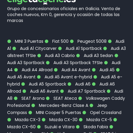
Grupo de concesionarios oficiales en Galicia. Venta de
coches nuevos, Km 0, gerencia y ocasión de todas las
marcas
MINI 3 Puertas
Fiat 500
Peugeot 5008
Audi
A1
Audi A1 Citycarver
Audi A1 Sportback
Audi A3
allstreet TFSIe
Audi A3 Cabrio
Audi A3 Sedan
Audi A3 Sportback
Audi A3 Sportback TFSIe
Audi
A4
Audi A4 Allroad
Audi A4 Avant
Audi A5
Audi A5 Avant
Audi A5 Avant e-hybrid
Audi A5 e-
hybrid
Audi A5 Sportback
Audi A6
Audi A6
Allroad
Audi A6 Avant
Audi A7 Sportback
Audi
A8
SEAT Arona
SEAT Ateca
Volkswagen Caddy
Profesional
Mercedes-Benz Clase A
Jeep
Compass
MINI Cooper 5 Puertas
Opel Crossland
Mazda CX-3
Mazda CX-30
Mazda CX-5
Mazda CX-60
Suzuki e Vitara
Skoda Fabia