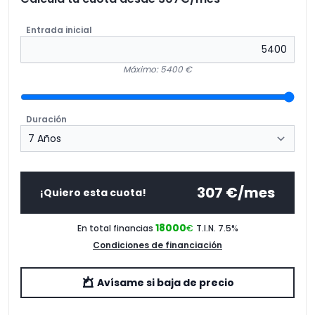
Entrada inicial
Máximo: 5400 €
Duración
307
€/mes
¡Quiero esta cuota!
18000
En total financias
€
T.I.N. 7.5
%
Condiciones de financiación
Avísame si baja de precio