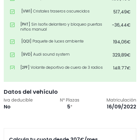
[VW1]
Cristales traseros oscurecidos
517,49€
[PHT]
Sin Isofix delantero y bloqueo puertas
-36,44€
niños manual
[QQ1]
Paquete de luces ambiente
194,06€
[9VD]
Audi sound system
329,89€
[2PF]
Volante deportivo de cuero de 3 radios
148,77€
multifunción plus achatado
[Z08]
Paquete accesorios
0,00€
Datos del vehículo
Iva deducible
Nº Plazas
Matriculación
No
5
16/09/2022
*
Calcula tu cuota desde
307
€/mes