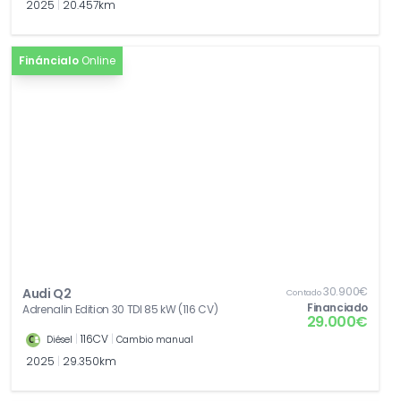
2025
|
20.457km
Fináncialo
Online
30.900€
Audi Q2
Contado
Financiado
Adrenalin Edition 30 TDI 85 kW (116 CV)
29.000€
|
116CV
|
Diésel
Cambio manual
2025
|
29.350km