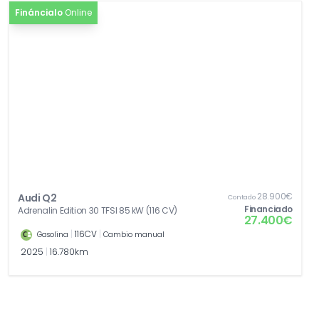
Fináncialo
Online
28.900€
Audi Q2
Contado
Financiado
Adrenalin Edition 30 TFSI 85 kW (116 CV)
27.400€
|
116CV
|
Gasolina
Cambio manual
2025
|
16.780km