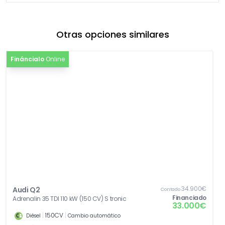
Otras opciones similares
Fináncialo
Online
34.900€
Audi Q2
Contado
Financiado
Adrenalin 35 TDI 110 kW (150 CV) S tronic
33.000€
|
150CV
|
Diésel
Cambio automático