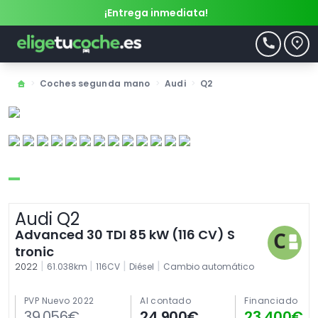
¡Entrega inmediata!
>
Coches segunda mano
>
Audi
>
Q2
Audi Q2
Advanced 30 TDI 85 kW (116 CV) S
tronic
|
|
|
|
2022
61.038km
116CV
Diésel
Cambio automático
PVP Nuevo 2022
Al contado
Financiado
39.056€
24.900€
23.400€