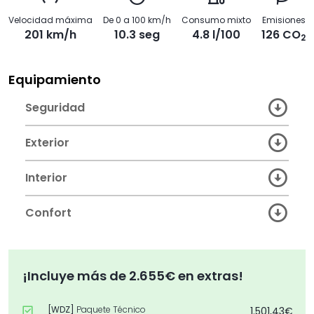
Velocidad máxima
De 0 a 100 km/h
Consumo mixto
Emisiones
201 km/h
10.3 seg
4.8 l/100
126 CO
2
Equipamiento
Seguridad
Exterior
Interior
Confort
¡Incluye más de 2.655€ en extras!
[WDZ]
Paquete Técnico
1.501,43€