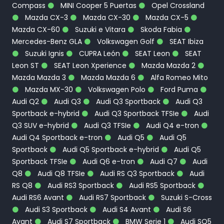
Compass
MINI Cooper 5 Puertas
Opel Crossland
Mazda CX-3
Mazda CX-30
Mazda CX-5
Mazda CX-60
Suzuki e Vitara
Skoda Fabia
Mercedes-Benz GLA
Volkswagen Golf
SEAT Ibiza
Suzuki Ignis
CUPRA León
SEAT Leon
SEAT
Leon ST
SEAT Leon Xperience
Mazda Mazda 2
Mazda Mazda 3
Mazda Mazda 6
Alfa Romeo Mito
Mazda MX-30
Volkswagen Polo
Ford Puma
Audi Q2
Audi Q3
Audi Q3 Sportback
Audi Q3
Sportback e-hybrid
Audi Q3 Sportback TFSIe
Audi
Q3 SUV e-hybrid
Audi Q3 TFSIe
Audi Q4 e-tron
Audi Q4 Sportback e-tron
Audi Q5
Audi Q5
Sportback
Audi Q5 Sportback e-hybrid
Audi Q5
Sportback TFSIe
Audi Q6 e-tron
Audi Q7
Audi
Q8
Audi Q8 TFSIe
Audi RS Q3 Sportback
Audi
RS Q8
Audi RS3 Sportback
Audi RS5 Sportback
Audi RS6 Avant
Audi RS7 Sportback
Suzuki S-Cross
Audi S3 Sportback
Audi S4 Avant
Audi S6
Avant
Audi S7 Sportback
BMW Serie 1
Audi SQ5