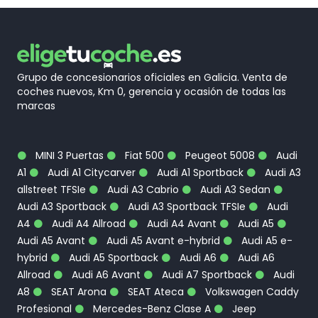
Grupo de concesionarios oficiales en Galicia. Venta de
coches nuevos, Km 0, gerencia y ocasión de todas las
marcas
MINI 3 Puertas
Fiat 500
Peugeot 5008
Audi
A1
Audi A1 Citycarver
Audi A1 Sportback
Audi A3
allstreet TFSIe
Audi A3 Cabrio
Audi A3 Sedan
Audi A3 Sportback
Audi A3 Sportback TFSIe
Audi
A4
Audi A4 Allroad
Audi A4 Avant
Audi A5
Audi A5 Avant
Audi A5 Avant e-hybrid
Audi A5 e-
hybrid
Audi A5 Sportback
Audi A6
Audi A6
Allroad
Audi A6 Avant
Audi A7 Sportback
Audi
A8
SEAT Arona
SEAT Ateca
Volkswagen Caddy
Profesional
Mercedes-Benz Clase A
Jeep