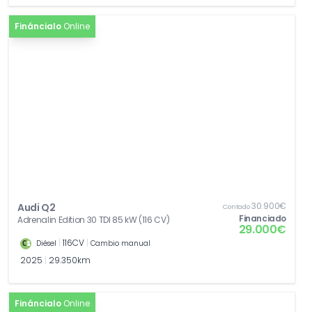
Fináncialo
Online
30.900€
Audi Q2
Contado
Financiado
Adrenalin Edition 30 TDI 85 kW (116 CV)
29.000€
|
116CV
|
Diésel
Cambio manual
2025
|
29.350km
Fináncialo
Online