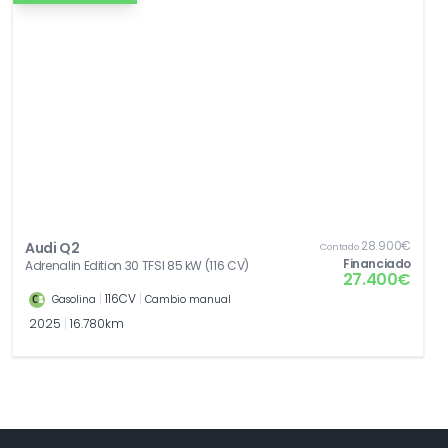
28.900€
Audi Q2
Contado
Financiado
Adrenalin Edition 30 TFSI 85 kW (116 CV)
27.400€
|
116CV
|
Gasolina
Cambio manual
2025
|
16.780km