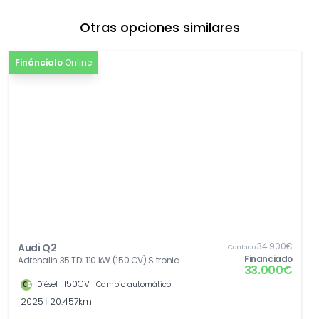
[9VD]
Sistema de sonido Audi
329,89€
Otras opciones similares
[EA5]
Extensión de garantía 2 años, máx. 80 000
0,00€
km
Fináncialo
Online
[Z08]
Paquete accesorios
0,00€
34.900€
Audi Q2
Contado
Financiado
Adrenalin 35 TDI 110 kW (150 CV) S tronic
33.000€
|
150CV
|
Diésel
Cambio automático
2025
|
20.457km