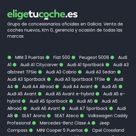
Grupo de concesionarios oficiales en Galicia. Venta de
coches nuevos, Km 0, gerencia y ocasión de todas las
marcas
MINI 3 Puertas
Fiat 500
Peugeot 5008
Audi
A1
Audi A1 Citycarver
Audi A1 Sportback
Audi A3
allstreet TFSIe
Audi A3 Cabrio
Audi A3 Sedan
Audi A3 Sportback
Audi A3 Sportback TFSIe
Audi
A4
Audi A4 Allroad
Audi A4 Avant
Audi A5
Audi A5 Avant
Audi A5 Avant e-hybrid
Audi A5 e-
hybrid
Audi A5 Sportback
Audi A6
Audi A6
Allroad
Audi A6 Avant
Audi A7 Sportback
Audi
A8
SEAT Arona
SEAT Ateca
Volkswagen Caddy
Profesional
Mercedes-Benz Clase A
Jeep
Compass
MINI Cooper 5 Puertas
Opel Crossland