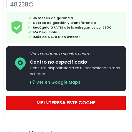
48.238€
36 meses de garantía
Costes de gestión y transferencia
Recógelo GRATIS
o te lo entregamos por 390€
IVA Deducible
¡Más de 5.579 € en extras!
Ven a probarlo a nuestro centro
Centro no especificado
Consulta disponibilidad en tu concesionario más
cercano
Ver en Google Maps
ME INTERESA ESTE COCHE