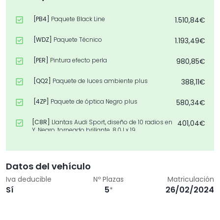
[PB4]
Paquete Black Line
1.510,84€
[WDZ]
Paquete Técnico
1.193,49€
[PER]
Pintura efecto perla
980,85€
[QQ2]
Paquete de luces ambiente plus
388,11€
[4ZP]
Paquete de óptica Negro plus
580,34€
[C8R]
Llantas Audi Sport, diseño de 10 radios en
401,04€
Y, Negro, torneado brillante, 8,0J x 19,
neumáticos 235/40 R19
[2Z7]
Eliminación de inscripción de tecnología y
0,00€
Datos del vehículo
potencia
Iva deducible
Nº Plazas
Matriculación
[7TM]
Inserciones formato gráfico lumínico
0,00€
Sí
5
26/02/2024
*
[2JK]
Parachoques S line en pintura de
194,06€
contraste