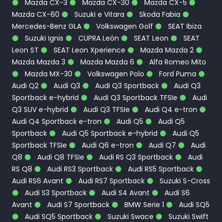
Mazda CX-3
Mazda CX-30
Mazda CX-5
Mazda CX-60
Suzuki e Vitara
Skoda Fabia
Mercedes-Benz GLA
Volkswagen Golf
SEAT Ibiza
Suzuki Ignis
CUPRA León
SEAT Leon
SEAT
Leon ST
SEAT Leon Xperience
Mazda Mazda 2
Mazda Mazda 3
Mazda Mazda 6
Alfa Romeo Mito
Mazda MX-30
Volkswagen Polo
Ford Puma
Audi Q2
Audi Q3
Audi Q3 Sportback
Audi Q3
Sportback e-hybrid
Audi Q3 Sportback TFSIe
Audi
Q3 SUV e-hybrid
Audi Q3 TFSIe
Audi Q4 e-tron
Audi Q4 Sportback e-tron
Audi Q5
Audi Q5
Sportback
Audi Q5 Sportback e-hybrid
Audi Q5
Sportback TFSIe
Audi Q6 e-tron
Audi Q7
Audi
Q8
Audi Q8 TFSIe
Audi RS Q3 Sportback
Audi
RS Q8
Audi RS3 Sportback
Audi RS5 Sportback
Audi RS6 Avant
Audi RS7 Sportback
Suzuki S-Cross
Audi S3 Sportback
Audi S4 Avant
Audi S6
Avant
Audi S7 Sportback
BMW Serie 1
Audi SQ5
Audi SQ5 Sportback
Suzuki Swace
Suzuki Swift