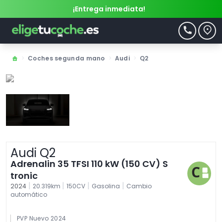
¡Entrega inmediata!
>
Coches segunda mano
>
Audi
>
Q2
Audi Q2
Adrenalin 35 TFSI 110 kW (150 CV) S
tronic
|
|
|
|
2024
20.319km
150CV
Gasolina
Cambio
automático
PVP Nuevo 2024