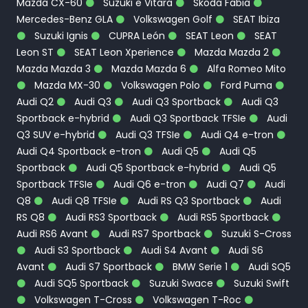
Mazda CX-60
Suzuki e Vitara
Skoda Fabia
Mercedes-Benz GLA
Volkswagen Golf
SEAT Ibiza
Suzuki Ignis
CUPRA León
SEAT Leon
SEAT
Leon ST
SEAT Leon Xperience
Mazda Mazda 2
Mazda Mazda 3
Mazda Mazda 6
Alfa Romeo Mito
Mazda MX-30
Volkswagen Polo
Ford Puma
Audi Q2
Audi Q3
Audi Q3 Sportback
Audi Q3
Sportback e-hybrid
Audi Q3 Sportback TFSIe
Audi
Q3 SUV e-hybrid
Audi Q3 TFSIe
Audi Q4 e-tron
Audi Q4 Sportback e-tron
Audi Q5
Audi Q5
Sportback
Audi Q5 Sportback e-hybrid
Audi Q5
Sportback TFSIe
Audi Q6 e-tron
Audi Q7
Audi
Q8
Audi Q8 TFSIe
Audi RS Q3 Sportback
Audi
RS Q8
Audi RS3 Sportback
Audi RS5 Sportback
Audi RS6 Avant
Audi RS7 Sportback
Suzuki S-Cross
Audi S3 Sportback
Audi S4 Avant
Audi S6
Avant
Audi S7 Sportback
BMW Serie 1
Audi SQ5
Audi SQ5 Sportback
Suzuki Swace
Suzuki Swift
Volkswagen T-Cross
Volkswagen T-Roc