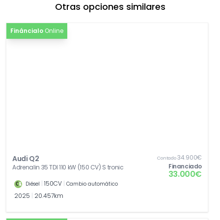
Otras opciones similares
[9S8]
Display multifuncional/ ordenador de a
0,00€
bordo "FPK"
Fináncialo
Online
[G1C]
Cambio automático de 7 marchas
0,00€
[KA2]
Con sistema de cámara de marcha atrás
0,00€
[PWK]
Interior S line con asientos deportivos en
0,00€
combinación tela/cuero Negro/Gris
[PXC]
Faros Matrix LED y grupos ópticos traseros
0,00€
LED
[PYB]
Paquete Confort plus
0,00€
34.900€
Audi Q2
[PYI]
Paquete de asistencia para aparcamiento
0,00€
Contado
Financiado
Adrenalin 35 TDI 110 kW (150 CV) S tronic
33.000€
[U40]
Llantas de aleación ligera 8J x 19" pulgadas
0,00€
|
150CV
|
Diésel
Cambio automático
2025
|
20.457km
[VL6]
Medidas de protección de peatones y
0,00€
ciclistas ampliadas y anticipatorias