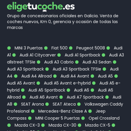
Grupo de concesionarios oficiales en Galicia. Venta de
coches nuevos, Km 0, gerencia y ocasión de todas las
marcas
MINI 3 Puertas
Fiat 500
Peugeot 5008
Audi
A1
Audi A1 Citycarver
Audi A1 Sportback
Audi A3
allstreet TFSIe
Audi A3 Cabrio
Audi A3 Sedan
Audi A3 Sportback
Audi A3 Sportback TFSIe
Audi
A4
Audi A4 Allroad
Audi A4 Avant
Audi A5
Audi A5 Avant
Audi A5 Avant e-hybrid
Audi A5 e-
hybrid
Audi A5 Sportback
Audi A6
Audi A6
Allroad
Audi A6 Avant
Audi A7 Sportback
Audi
A8
SEAT Arona
SEAT Ateca
Volkswagen Caddy
Profesional
Mercedes-Benz Clase A
Jeep
Compass
MINI Cooper 5 Puertas
Opel Crossland
Mazda CX-3
Mazda CX-30
Mazda CX-5