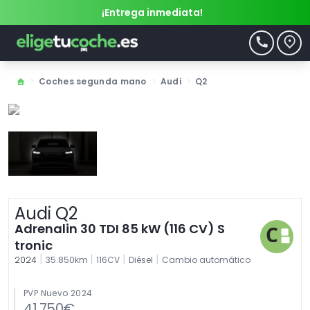
¡Entrega inmediata!
>
Coches segunda mano
>
Audi
>
Q2
Audi Q2
Adrenalin 30 TDI 85 kW (116 CV) S
tronic
|
|
|
|
2024
35.850km
116CV
Diésel
Cambio automático
PVP Nuevo 2024
41.750€