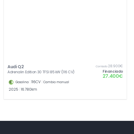
28.900€
Audi Q2
Contado
Financiado
Adrenalin Edition 30 TFSI 85 kW (116 CV)
27.400€
|
116CV
|
Gasolina
Cambio manual
2025
|
16.780km