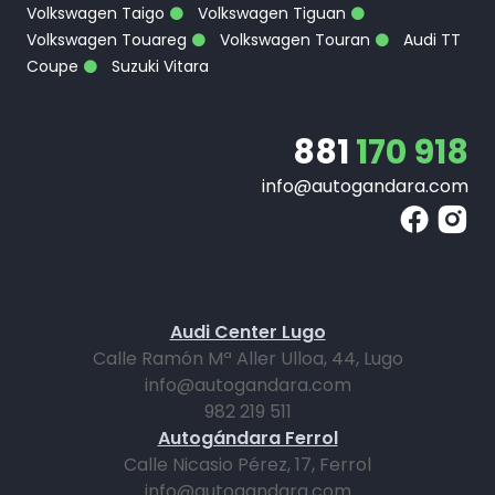
Volkswagen Taigo
Volkswagen Tiguan
Volkswagen Touareg
Volkswagen Touran
Audi TT
Coupe
Suzuki Vitara
881
170 918
info@autogandara.com
Audi Center Lugo
Calle Ramón Mª Aller Ulloa, 44, Lugo
info@autogandara.com
982 219 511
Autogándara Ferrol
Calle Nicasio Pérez, 17, Ferrol
info@autogandara.com