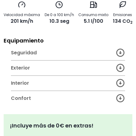
Velocidad máxima
De 0 a 100 km/h
Consumo mixto
Emisiones
201 km/h
10.3 seg
5.1 l/100
134 CO
2
Equipamiento
Seguridad
Exterior
Interior
Confort
¡Incluye más de 0€ en extras!