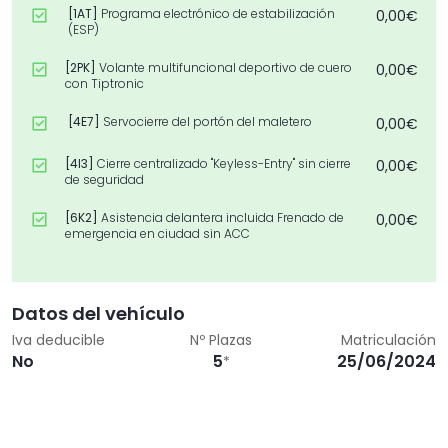
[1AT]
Programa electrónico de estabilización
0,00€
(ESP)
[2PK]
Volante multifuncional deportivo de cuero
0,00€
con Tiptronic
[4E7]
Servocierre del portón del maletero
0,00€
[4I3]
Cierre centralizado "Keyless-Entry" sin cierre
0,00€
de seguridad
[6K2]
Asistencia delantera incluida Frenado de
0,00€
emergencia en ciudad sin ACC
[7AA]
Inmovilizador electrónico
0,00€
Datos del vehículo
[7K1]
Control de presión de los neumáticos
0,00€
Iva deducible
Nº Plazas
Matriculación
[7X2]
Ayuda de aparcamiento delante y detrás
0,00€
No
5
25/06/2024
*
[8G4]
Matrix-Beam
0,00€
[8IY]
Faros Led con lente
0,00€