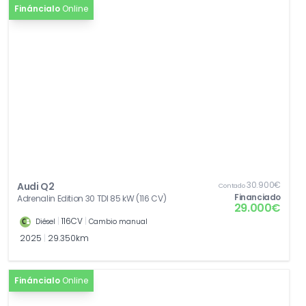
[WAV]
Paquete de equipamiento España
Fináncialo
Online
0,00€
30.900€
Audi Q2
Contado
Financiado
Adrenalin Edition 30 TDI 85 kW (116 CV)
29.000€
|
116CV
|
Diésel
Cambio manual
2025
|
29.350km
Fináncialo
Online