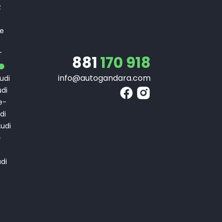
z
 e
T
T
881
170 918
info@autogandara.com
udi
di
e-
di
udi
di