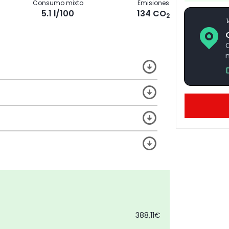
Consumo mixto
Emisiones
5.1 l/100
134 CO
2
V
388,11€