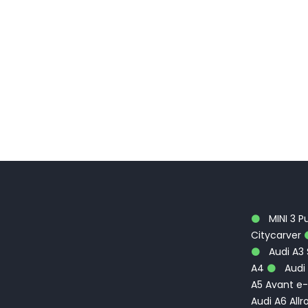
MINI 3 P
Citycarver
Audi A3
A4
Audi 
A5 Avant e-
Audi A6 Allr