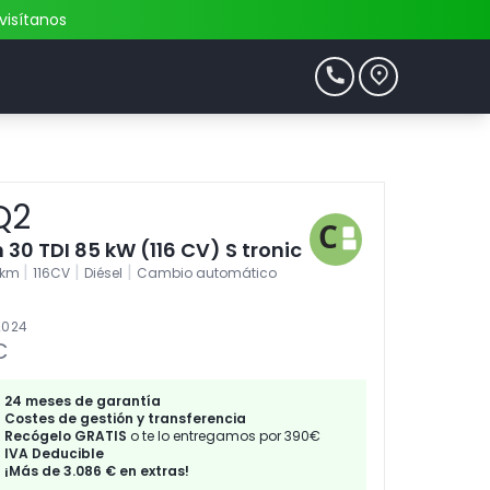
visítanos
Q2
 30 TDI 85 kW (116 CV) S tronic
|
|
|
2km
116CV
Diésel
Cambio automático
2024
€
24 meses de garantía
Costes de gestión y transferencia
Recógelo GRATIS
o te lo entregamos por 390€
IVA Deducible
¡Más de 3.086 € en extras!