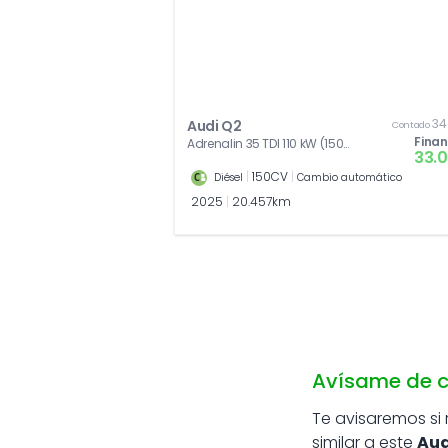
34
Audi Q2
Contado
Fina
Adrenalin 35 TDI 110 kW (150
33.
CV) S tronic
|
150CV
|
Diésel
Cambio automático
2025
|
20.457km
Avísame de c
Te avisaremos si
similar a este
Aud