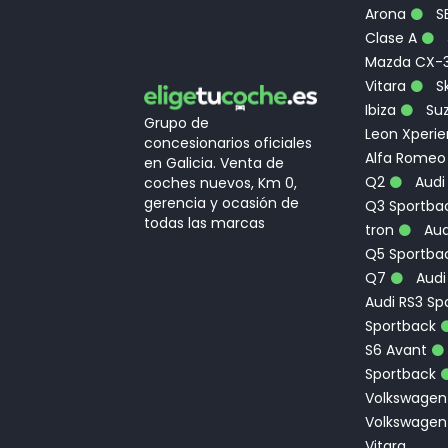
Arona
S
Clase A
Mazda CX-
Vitara
Sk
Ibiza
Suz
Grupo de
Leon Xperi
concesionarios oficiales
Alfa Romeo
en Galicia. Venta de
Q2
Audi
coches nuevos, Km 0,
gerencia y ocasión de
Q3 Sportbac
todas las marcas
tron
Aud
Q5 Sportba
Q7
Audi
Audi RS3 Sp
Sportback
S6 Avant
Sportback
Volkswagen
Volkswagen
Vitara