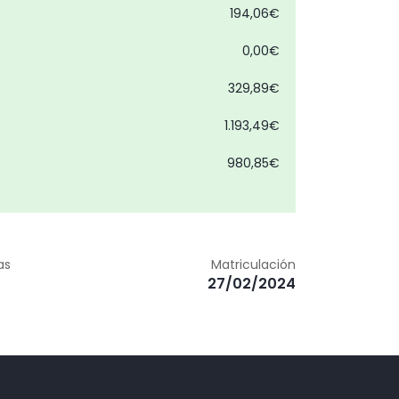
194,06€
0,00€
329,89€
1.193,49€
980,85€
m
0,00€
0,00€
as
Matriculación
27/02/2024