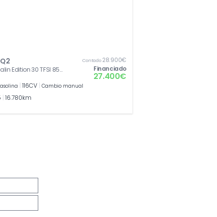
28.900€
 Q2
Contado
Financiado
lin Edition 30 TFSI 85
27.400€
16 CV)
|
116CV
|
asolina
Cambio manual
5
|
16.780km