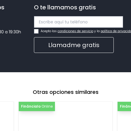
os
O te llamamos gratis
:30 a 19:30h
Acepto las
condiciones de servicio
y la
política de privaci
Llamadme gratis
Otras opciones similares
Fináncialo
Online
Finán