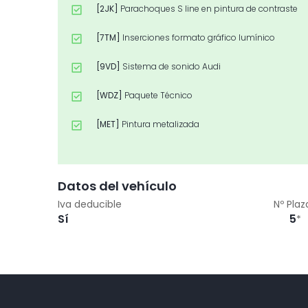
[2JK]
Parachoques S line en pintura de contraste
[7TM]
Inserciones formato gráfico lumínico
[9VD]
Sistema de sonido Audi
[WDZ]
Paquete Técnico
[MET]
Pintura metalizada
[EA5]
Extensión de garantía 2 años, máx. 80 000 k
[Z08]
Paquete accesorios
Datos del vehículo
Iva deducible
Nº Plaz
Sí
5
*