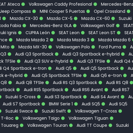
EAT Ateca
Volkswagen Caddy Profesional
Mercedes-Ben
Jeep Compass
MINI Cooper 5 Puertas
Opel Crossland
3
Mazda CX-30
Mazda CX-5
Mazda CX-60
Suzuki
oda Fabia
Mercedes-Benz GLA
Volkswagen Golf
SEA
uki Ignis
CUPRA León
SEAT Leon
SEAT Leon ST
SEA
ence
Mazda Mazda 2
Mazda Mazda 3
Mazda Mazda 6
 Mito
Mazda MX-30
Volkswagen Polo
Ford Puma
A
 Q3
Audi Q3 Sportback
Audi Q3 Sportback e-hybrid
Au
k TFSIe
Audi Q3 SUV e-hybrid
Audi Q3 TFSIe
Audi Q4 
i Q4 Sportback e-tron
Audi Q5
Audi Q5 Sportback
Au
ck e-hybrid
Audi Q5 Sportback TFSIe
Audi Q6 e-tron
A
 Q8
Audi Q8 TFSIe
Audi RS Q3 Sportback
Audi RS Q8
ortback
Audi RS5 Sportback
Audi RS6 Avant
Audi RS7
Suzuki S-Cross
Audi S3 Sportback
Audi S4 Avant
Au
Audi S7 Sportback
BMW Serie 1
Audi SQ5
Audi SQ5
Suzuki Swace
Suzuki Swift
Volkswagen T-Cross
 T-Roc
Volkswagen Taigo
Volkswagen Tiguan
 Touareg
Volkswagen Touran
Audi TT Coupe
Suzuki