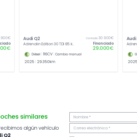
.900€
30.900€
Audi Q2
Audi
Contado
nciado
Financiado
Adrenalin Edition 30 TDI 85 kW
Adrena
000€
29.000€
(116 CV)
kW (1
|
116CV
|
Diésel
Cambio manual
G
2025
|
29.350km
202
oches similares
 recibimos algún vehículo
i Q2