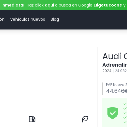
a inmediata!
Haz click
aquí
o busca en Google
Eligetucoche
y 
ión
Vehículos nuevos
Blog
Audi 
Adrenalin
|
2024
24.98
PVP Nuevo 
44.646