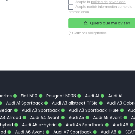
Acepto la
política de privacidad
Acepto recibir información comercial 
promociones
Quiero que me avisen
(*) Campos obligatorios
uertas
Fiat 500
Peugeot 5008
Audi A1
Audi A1
Audi A1 Sportback
Audi A3 allstreet TFSIe
Audi A3 Cabri
 Sedan
Audi A3 Sportback
Audi A3 Sportback TFSIe
Aud
A4 Allroad
Audi A4 Avant
Audi A5
Audi A5 Avant
Au
hybrid
Audi A5 e-hybrid
Audi A5 Sportback
Audi A6
oad
Audi A6 Avant
Audi A7 Sportback
Audi A8
SEA