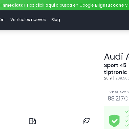
a inmediata!
Haz click
aquí
o busca en Google
Eligetucoche
y 
ión
Vehículos nuevos
Blog
Audi 
Sport 45 
tiptronic
|
2019
209.5
PVP Nuevo 
88.217€