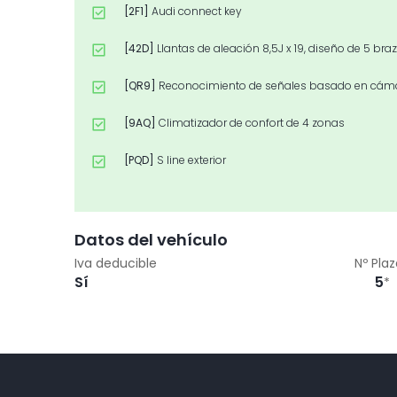
[2F1]
Audi connect key
[42D]
Llantas de aleación 8,5J x 19, diseño de 5 b
[QR9]
Reconocimiento de señales basado en cám
[9AQ]
Climatizador de confort de 4 zonas
[PQD]
S line exterior
[N7V]
Tapicería en tela Sequence/cuero
[WQS]
S line deportivo
Datos del vehículo
Iva deducible
Nº Pla
[8G1]
Asistente de luces largas
Sí
5
*
[PGC]
Llave de confort con apertura por control ges
[6FJ]
Carcasa de los retrovisores exteriores en negr
[QQ2]
Paquete de iluminación ambiente de contor