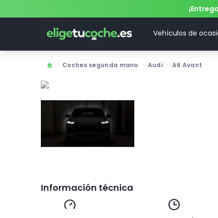
¡Entreg
Vehículos de ocas
>
Coches segunda mano
>
Audi
>
A6 Avant
Información técnica