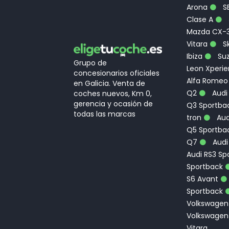
Arona
S
Clase A
Mazda CX-
Vitara
Sk
Ibiza
Suz
Grupo de
Leon Xperi
concesionarios oficiales
Alfa Romeo
en Galicia. Venta de
Q2
Audi
coches nuevos, Km 0,
gerencia y ocasión de
Q3 Sportbac
todas las marcas
tron
Aud
Q5 Sportba
Q7
Audi
Audi RS3 Sp
Sportback
S6 Avant
Sportback
Volkswagen
Volkswagen
Vitara