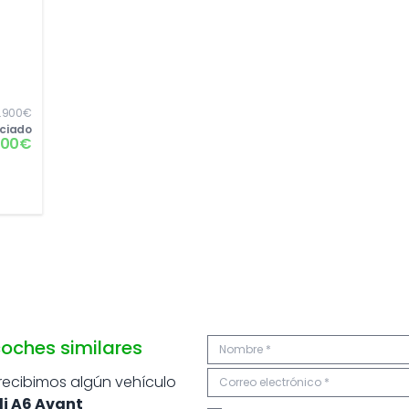
.900€
nciado
000€
oches similares
 recibimos algún vehículo
i A6 Avant