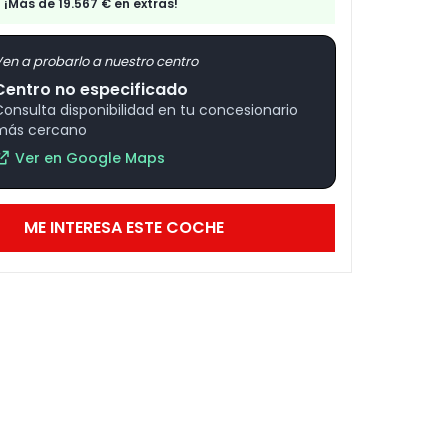
¡Más de 19.567 € en extras!
en a probarlo a nuestro centro
Centro no especificado
Consulta disponibilidad en tu concesionario
más cercano
Ver en Google Maps
ME INTERESA ESTE COCHE