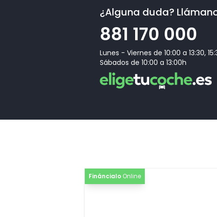
¿Alguna duda? Lláman
[PNQ]
MMI Navegación plus con MMI touch respon
881 170 000
[GS5]
Botones operativos en negro brillante con r
ampliada
Lunes - Viernes de 10:00 a 13:30, 15
[QL5]
Cristales laterales y luna trasera tintados os
Sábados de 10:00 a 13:00h
[WTA]
Paquete Tech
[MET]
Pintura metalizada y efecto perla
Fináncialo
Online