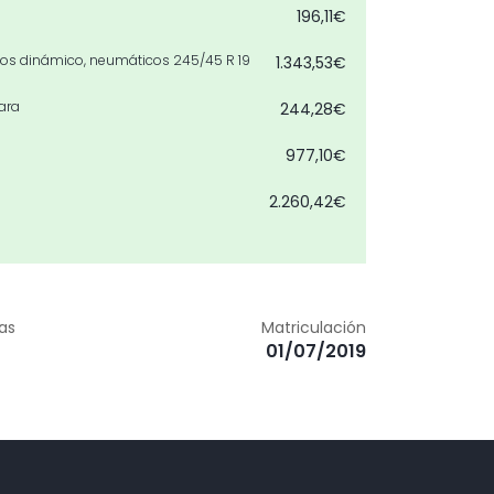
196,11€
razos dinámico, neumáticos 245/45 R 19
1.343,53€
ara
244,28€
977,10€
2.260,42€
0,00€
2.809,18€
zas
Matriculación
170,30€
01/07/2019
tual
1.001,20€
o
129,02€
no
306,20€