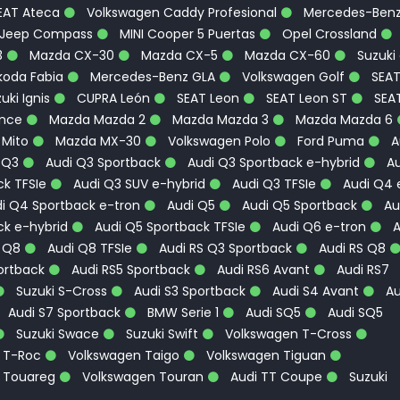
EAT Ateca
Volkswagen Caddy Profesional
Mercedes-Ben
Jeep Compass
MINI Cooper 5 Puertas
Opel Crossland
3
Mazda CX-30
Mazda CX-5
Mazda CX-60
Suzuki
oda Fabia
Mercedes-Benz GLA
Volkswagen Golf
SEA
uki Ignis
CUPRA León
SEAT Leon
SEAT Leon ST
SEA
ence
Mazda Mazda 2
Mazda Mazda 3
Mazda Mazda 6
 Mito
Mazda MX-30
Volkswagen Polo
Ford Puma
A
 Q3
Audi Q3 Sportback
Audi Q3 Sportback e-hybrid
Au
k TFSIe
Audi Q3 SUV e-hybrid
Audi Q3 TFSIe
Audi Q4 
i Q4 Sportback e-tron
Audi Q5
Audi Q5 Sportback
Au
ck e-hybrid
Audi Q5 Sportback TFSIe
Audi Q6 e-tron
A
 Q8
Audi Q8 TFSIe
Audi RS Q3 Sportback
Audi RS Q8
ortback
Audi RS5 Sportback
Audi RS6 Avant
Audi RS7
Suzuki S-Cross
Audi S3 Sportback
Audi S4 Avant
Au
Audi S7 Sportback
BMW Serie 1
Audi SQ5
Audi SQ5
Suzuki Swace
Suzuki Swift
Volkswagen T-Cross
 T-Roc
Volkswagen Taigo
Volkswagen Tiguan
 Touareg
Volkswagen Touran
Audi TT Coupe
Suzuki