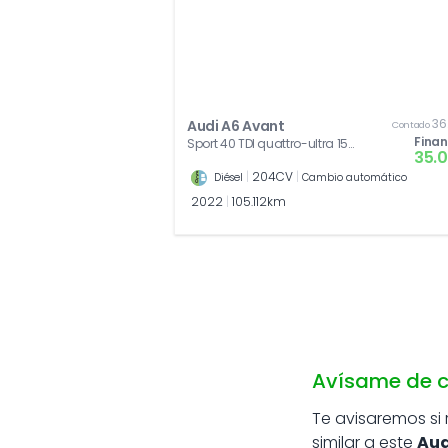
36
Audi A6 Avant
Contado
Fina
Sport 40 TDI quattro-ultra 150
35.
kW (204 CV) S tronic
|
204CV
|
Diésel
Cambio automático
2022
|
105.112km
Avísame de c
Te avisaremos si
similar a este
Aud