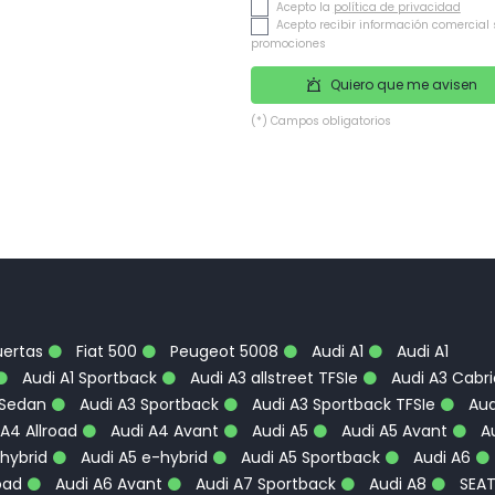
Acepto la
política de privacidad
Acepto recibir información comercial 
promociones
Quiero que me avisen
(*) Campos obligatorios
uertas
Fiat 500
Peugeot 5008
Audi A1
Audi A1
Audi A1 Sportback
Audi A3 allstreet TFSIe
Audi A3 Cabri
 Sedan
Audi A3 Sportback
Audi A3 Sportback TFSIe
Aud
A4 Allroad
Audi A4 Avant
Audi A5
Audi A5 Avant
Au
hybrid
Audi A5 e-hybrid
Audi A5 Sportback
Audi A6
oad
Audi A6 Avant
Audi A7 Sportback
Audi A8
SEA