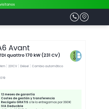
visítanos
A6 Avant
TDI quattro 170 kW (231 CV)
|
|
|
00km
231CV
Diésel
Cambio automático
2019
12 meses de garantía
Costes de gestión y transferencia
Recógelo GRATIS
o te lo entregamos por 390€
IVA Deducible