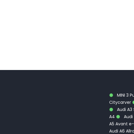
MINI 3 P
Citycarver
Audi A3
A4
Audi 
A5 Avant e-
Audi A6 Allr