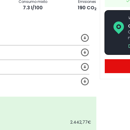
Consumo mixto
Emisiones
7.3 l/100
190 CO
2
V
2.442,77€