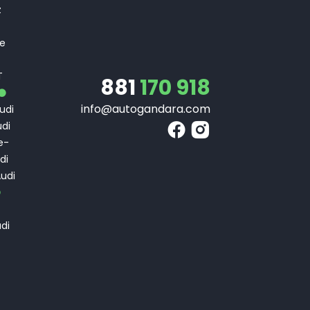
z
 e
T
T
881
170 918
info@autogandara.com
udi
di
e-
di
udi
di