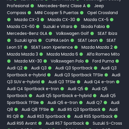
Profesional
Mercedes-Benz Clase A
Jeep
Compass
MINI Cooper 5 Puertas
Opel Crossland
Mazda CX-3
Mazda CX-30
Mazda CX-5
Mazda CX-60
Suzuki e Vitara
Skoda Fabia
Mercedes-Benz GLA
Volkswagen Golf
SEAT Ibiza
Suzuki Ignis
CUPRA León
SEAT Leon
SEAT
Leon ST
SEAT Leon Xperience
Mazda Mazda 2
Mazda Mazda 3
Mazda Mazda 6
Alfa Romeo Mito
Mazda MX-30
Volkswagen Polo
Ford Puma
Audi Q2
Audi Q3
Audi Q3 Sportback
Audi Q3
Sportback e-hybrid
Audi Q3 Sportback TFSIe
Audi
Q3 SUV e-hybrid
Audi Q3 TFSIe
Audi Q4 e-tron
Audi Q4 Sportback e-tron
Audi Q5
Audi Q5
Sportback
Audi Q5 Sportback e-hybrid
Audi Q5
Sportback TFSIe
Audi Q6 e-tron
Audi Q7
Audi
Q8
Audi Q8 TFSIe
Audi RS Q3 Sportback
Audi
RS Q8
Audi RS3 Sportback
Audi RS5 Sportback
Audi RS6 Avant
Audi RS7 Sportback
Suzuki S-Cross