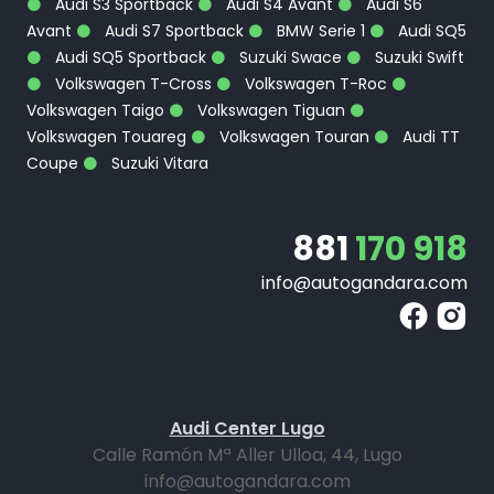
Audi S3 Sportback
Audi S4 Avant
Audi S6
Avant
Audi S7 Sportback
BMW Serie 1
Audi SQ5
Audi SQ5 Sportback
Suzuki Swace
Suzuki Swift
Volkswagen T-Cross
Volkswagen T-Roc
Volkswagen Taigo
Volkswagen Tiguan
Volkswagen Touareg
Volkswagen Touran
Audi TT
Coupe
Suzuki Vitara
881
170 918
info@autogandara.com
Audi Center Lugo
Calle Ramón Mª Aller Ulloa, 44, Lugo
info@autogandara.com