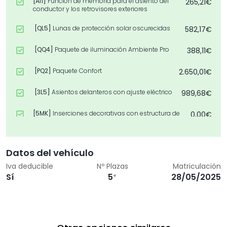
[AI1]
Función de memoria para el asiento del
265,21€
conductor y los retrovisores exteriores
[QL5]
Lunas de protección solar oscurecidas
582,17€
[QQ4]
Paquete de iluminación Ambiente Pro
388,11€
[PQ2]
Paquete Confort
2.650,01€
[3L5]
Asientos delanteros con ajuste eléctrico
989,68€
[5MK]
Inserciones decorativas con estructura de
0,00€
micro sarga de carbono
[PWN]
Interior S con asientos deportivos en
0,00€
combinación microfibra Dinamica/cuero en
Datos del vehículo
Negro
Iva deducible
Nº Plazas
Matriculación
Sí
5
28/05/2025
[7HB]
Elementos interiores superiores e inferiores
*
0,00€
con costura de contraste
[EA8]
Extensión de garantía 3 años , máx. 100 000
0,00€
km