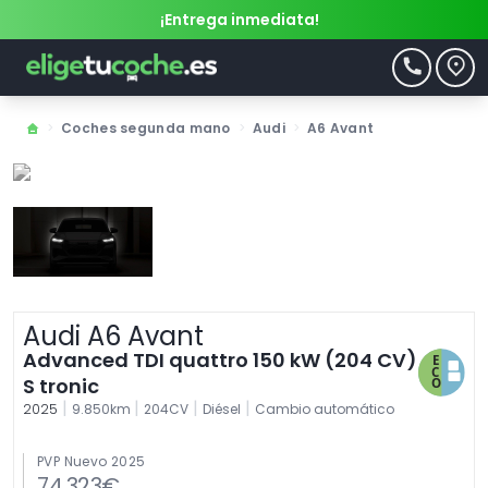
¡Entrega inmediata!
>
Coches segunda mano
>
Audi
>
A6 Avant
Audi A6 Avant
Advanced TDI quattro 150 kW (204 CV)
S tronic
|
|
|
|
2025
9.850km
204CV
Diésel
Cambio automático
PVP Nuevo 2025
74.323€