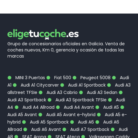
Grupo de concesionarios oficiales en Galicia. Venta de
coches nuevos, Km 0, gerencia y ocasión de todas las
marcas
MINI 3 Puertas
Fiat 500
Peugeot 5008
Audi
A1
Audi A1 Citycarver
Audi A1 Sportback
Audi A3
allstreet TFSIe
Audi A3 Cabrio
Audi A3 Sedan
Audi A3 Sportback
Audi A3 Sportback TFSIe
Audi
A4
Audi A4 Allroad
Audi A4 Avant
Audi A5
Audi A5 Avant
Audi A5 Avant e-hybrid
Audi A5 e-
hybrid
Audi A5 Sportback
Audi A6
Audi A6
Allroad
Audi A6 Avant
Audi A7 Sportback
Audi
A8
SEAT Arona
SEAT Ateca
Volkswagen Caddy