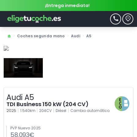
¡Entrega inmediata!
>
Coches segunda mano
>
Audi
>
A5
Audi A5
TDI Business 150 kW (204 CV)
|
|
|
|
2025
1.540km
204CV
Diésel
Cambio automático
PVP Nuevo 2025
58.093€