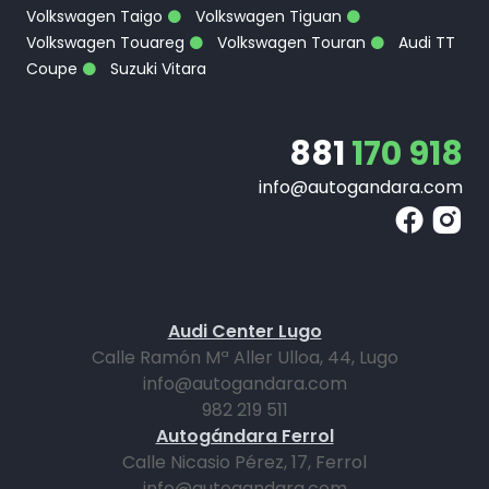
Volkswagen Taigo
Volkswagen Tiguan
Volkswagen Touareg
Volkswagen Touran
Audi TT
Coupe
Suzuki Vitara
881
170 918
info@autogandara.com
Audi Center Lugo
Calle Ramón Mª Aller Ulloa, 44, Lugo
info@autogandara.com
982 219 511
Autogándara Ferrol
Calle Nicasio Pérez, 17, Ferrol
info@autogandara.com