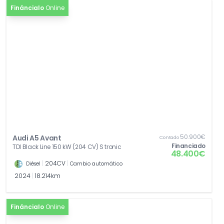
0,00€
del habitáculo
Fináncialo
Online
[6I5]
Aviso de salida de carril con asistente para
0,00€
emergencias
[2F1]
Llave digital
0,00€
[FT1]
Sistema de aparcamiento asistido plus
0,00€
[GJ6]
Asistente de conducción adaptativo plus
0,00€
[PYH]
MMI experience pro
0,00€
50.900€
Audi A5 Avant
Contado
Financiado
TDI Black Line 150 kW (204 CV) S tronic
48.400€
|
204CV
|
Diésel
Cambio automático
2024
|
18.214km
Fináncialo
Online