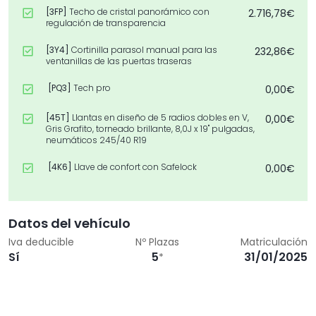
[3FP]
Techo de cristal panorámico con
2.716,78€
regulación de transparencia
[3Y4]
Cortinilla parasol manual para las
232,86€
ventanillas de las puertas traseras
[PQ3]
Tech pro
0,00€
[45T]
Llantas en diseño de 5 radios dobles en V,
0,00€
Gris Grafito, torneado brillante, 8,0J x 19" pulgadas,
neumáticos 245/40 R19
[4K6]
Llave de confort con Safelock
0,00€
[QQ4]
Paquete de luces ambiente pro
0,00€
Datos del vehículo
[79H]
Aviso de cambio de carril y aviso de pel. al
0,00€
bajar, sistema de asistencia tra. para el tráfico
Iva deducible
Nº Plazas
Matriculación
transv. y asistencia de giro trasero
Sí
5
31/01/2025
*
[QJ3]
Aplicaciones interiores en diseño de
0,00€
vanadio
[EA5]
Extensión de garantía 2 años, máx. 80 000
0,00€