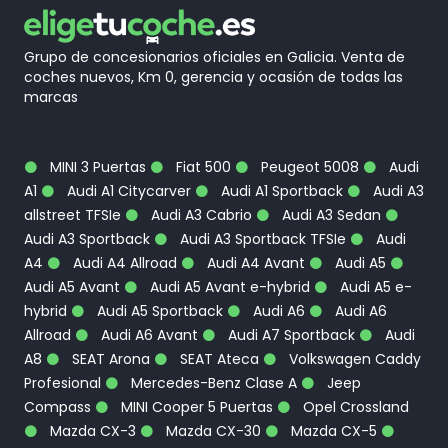
Grupo de concesionarios oficiales en Galicia. Venta de
coches nuevos, Km 0, gerencia y ocasión de todas las
marcas
MINI 3 Puertas
Fiat 500
Peugeot 5008
Audi
A1
Audi A1 Citycarver
Audi A1 Sportback
Audi A3
allstreet TFSIe
Audi A3 Cabrio
Audi A3 Sedan
Audi A3 Sportback
Audi A3 Sportback TFSIe
Audi
A4
Audi A4 Allroad
Audi A4 Avant
Audi A5
Audi A5 Avant
Audi A5 Avant e-hybrid
Audi A5 e-
hybrid
Audi A5 Sportback
Audi A6
Audi A6
Allroad
Audi A6 Avant
Audi A7 Sportback
Audi
A8
SEAT Arona
SEAT Ateca
Volkswagen Caddy
Profesional
Mercedes-Benz Clase A
Jeep
Compass
MINI Cooper 5 Puertas
Opel Crossland
Mazda CX-3
Mazda CX-30
Mazda CX-5