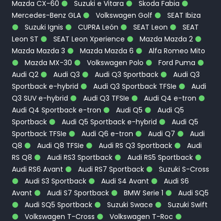
Mazda CX-60
Suzuki e Vitara
Skoda Fabia
Mercedes-Benz GLA
Volkswagen Golf
SEAT Ibiza
Suzuki Ignis
CUPRA León
SEAT Leon
SEAT
Leon ST
SEAT Leon Xperience
Mazda Mazda 2
Mazda Mazda 3
Mazda Mazda 6
Alfa Romeo Mito
Mazda MX-30
Volkswagen Polo
Ford Puma
Audi Q2
Audi Q3
Audi Q3 Sportback
Audi Q3
Sportback e-hybrid
Audi Q3 Sportback TFSIe
Audi
Q3 SUV e-hybrid
Audi Q3 TFSIe
Audi Q4 e-tron
Audi Q4 Sportback e-tron
Audi Q5
Audi Q5
Sportback
Audi Q5 Sportback e-hybrid
Audi Q5
Sportback TFSIe
Audi Q6 e-tron
Audi Q7
Audi
Q8
Audi Q8 TFSIe
Audi RS Q3 Sportback
Audi
RS Q8
Audi RS3 Sportback
Audi RS5 Sportback
Audi RS6 Avant
Audi RS7 Sportback
Suzuki S-Cross
Audi S3 Sportback
Audi S4 Avant
Audi S6
Avant
Audi S7 Sportback
BMW Serie 1
Audi SQ5
Audi SQ5 Sportback
Suzuki Swace
Suzuki Swift
Volkswagen T-Cross
Volkswagen T-Roc