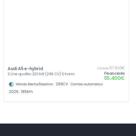
57.900€
Audi A5 e-hybrid
Contado
Financiado
S Line quattro 220 kW (299 CV) S tronic
55.400€
|
299CV
|
Híbrido Electro/Gasolina
Cambio automático
2026
|
185km