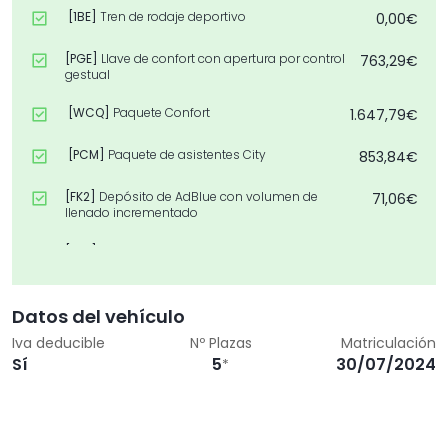
[1BE]
Tren de rodaje deportivo
0,00€
[PGE]
Llave de confort con apertura por control
763,29€
gestual
[WCQ]
Paquete Confort
1.647,79€
[PCM]
Paquete de asistentes City
853,84€
[FK2]
Depósito de AdBlue con volumen de
71,06€
llenado incrementado
[9JE]
2 puertos de carga USB para los pasajeros
97,03€
de la parte trasera
[C5Y]
Llantas, diseño dinámico de 10 radios,
194,06€
Datos del vehículo
Gris Grafito, torn. brill., 8,0J x 18, neumáticos
245/40 R18
Iva deducible
Nº Plazas
Matriculación
Sí
5
30/07/2024
*
[6I3]
Aviso de salida de carril
194,06€
[7P1]
Apoyo lumbar de 4 posiciones para los
362,24€
asientos delanteros