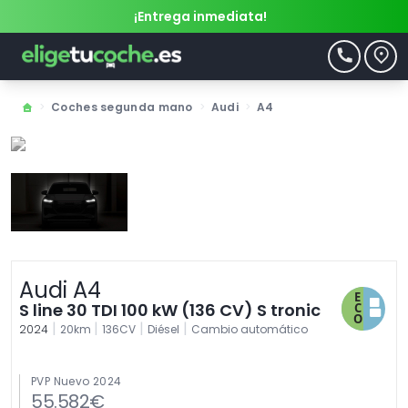
¡Entrega inmediata!
>
Coches segunda mano
>
Audi
>
A4
Audi A4
S line 30 TDI 100 kW (136 CV) S tronic
|
|
|
|
2024
20km
136CV
Diésel
Cambio automático
PVP Nuevo 2024
55.582€