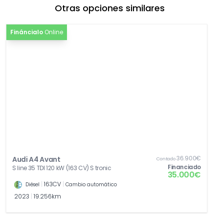
Otras opciones similares
[PER]
Pintura efecto perla
1.260,18€
[2PF]
Volante de cuero contorno deportivo, 3
Fináncialo
Online
148,77€
radios, achatado en la parte inferior, con
multifunción plus
[EA8]
Extensión de garantía 3 años , máx. 100 000
0,00€
km
[Z03]
Paquete accesorios
0,00€
36.900€
Audi A4 Avant
Contado
Financiado
S line 35 TDI 120 kW (163 CV) S tronic
35.000€
|
163CV
|
Diésel
Cambio automático
2023
|
19.256km