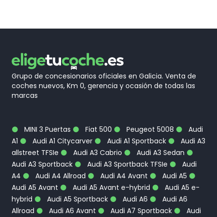
Grupo de concesionarios oficiales en Galicia. Venta de
coches nuevos, Km 0, gerencia y ocasión de todas las
marcas
MINI 3 Puertas
Fiat 500
Peugeot 5008
Audi
A1
Audi A1 Citycarver
Audi A1 Sportback
Audi A3
allstreet TFSIe
Audi A3 Cabrio
Audi A3 Sedan
Audi A3 Sportback
Audi A3 Sportback TFSIe
Audi
A4
Audi A4 Allroad
Audi A4 Avant
Audi A5
Audi A5 Avant
Audi A5 Avant e-hybrid
Audi A5 e-
hybrid
Audi A5 Sportback
Audi A6
Audi A6
Allroad
Audi A6 Avant
Audi A7 Sportback
Audi