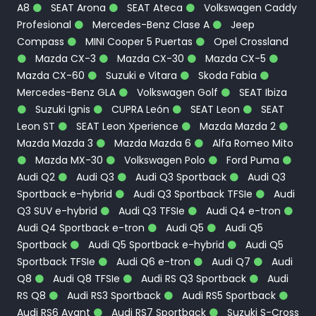
A8
SEAT Arona
SEAT Ateca
Volkswagen Caddy
Profesional
Mercedes-Benz Clase A
Jeep
Compass
MINI Cooper 5 Puertas
Opel Crossland
Mazda CX-3
Mazda CX-30
Mazda CX-5
Mazda CX-60
Suzuki e Vitara
Skoda Fabia
Mercedes-Benz GLA
Volkswagen Golf
SEAT Ibiza
Suzuki Ignis
CUPRA León
SEAT Leon
SEAT
Leon ST
SEAT Leon Xperience
Mazda Mazda 2
Mazda Mazda 3
Mazda Mazda 6
Alfa Romeo Mito
Mazda MX-30
Volkswagen Polo
Ford Puma
Audi Q2
Audi Q3
Audi Q3 Sportback
Audi Q3
Sportback e-hybrid
Audi Q3 Sportback TFSIe
Audi
Q3 SUV e-hybrid
Audi Q3 TFSIe
Audi Q4 e-tron
Audi Q4 Sportback e-tron
Audi Q5
Audi Q5
Sportback
Audi Q5 Sportback e-hybrid
Audi Q5
Sportback TFSIe
Audi Q6 e-tron
Audi Q7
Audi
Q8
Audi Q8 TFSIe
Audi RS Q3 Sportback
Audi
RS Q8
Audi RS3 Sportback
Audi RS5 Sportback
Audi RS6 Avant
Audi RS7 Sportback
Suzuki S-Cross