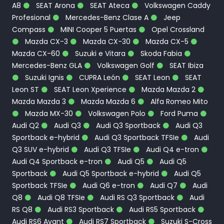
A8
SEAT Arona
SEAT Ateca
Volkswagen Caddy
Profesional
Mercedes-Benz Clase A
Jeep
Compass
MINI Cooper 5 Puertas
Opel Crossland
Mazda CX-3
Mazda CX-30
Mazda CX-5
Mazda CX-60
Suzuki e Vitara
Skoda Fabia
Mercedes-Benz GLA
Volkswagen Golf
SEAT Ibiza
Suzuki Ignis
CUPRA León
SEAT Leon
SEAT
Leon ST
SEAT Leon Xperience
Mazda Mazda 2
Mazda Mazda 3
Mazda Mazda 6
Alfa Romeo Mito
Mazda MX-30
Volkswagen Polo
Ford Puma
Audi Q2
Audi Q3
Audi Q3 Sportback
Audi Q3
Sportback e-hybrid
Audi Q3 Sportback TFSIe
Audi
Q3 SUV e-hybrid
Audi Q3 TFSIe
Audi Q4 e-tron
Audi Q4 Sportback e-tron
Audi Q5
Audi Q5
Sportback
Audi Q5 Sportback e-hybrid
Audi Q5
Sportback TFSIe
Audi Q6 e-tron
Audi Q7
Audi
Q8
Audi Q8 TFSIe
Audi RS Q3 Sportback
Audi
RS Q8
Audi RS3 Sportback
Audi RS5 Sportback
Audi RS6 Avant
Audi RS7 Sportback
Suzuki S-Cross