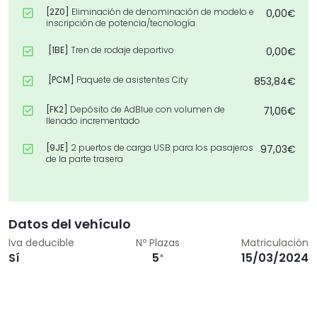
[2Z0]
Eliminación de denominación de modelo e
0,00€
inscripción de potencia/tecnología
[1BE]
Tren de rodaje deportivo
0,00€
[PCM]
Paquete de asistentes City
853,84€
[FK2]
Depósito de AdBlue con volumen de
71,06€
llenado incrementado
[9JE]
2 puertos de carga USB para los pasajeros
97,03€
de la parte trasera
[C5Y]
Llantas, diseño dinámico de 10 radios,
194,06€
Gris Grafito, torn. brill., 8,0J x 18, neumáticos
245/40 R18
Datos del vehículo
[6I3]
Aviso de salida de carril
194,06€
Iva deducible
Nº Plazas
Matriculación
Sí
5
15/03/2024
*
[4A3]
Calefacción de asientos delante
491,61€
[MET]
Pintura metalizada
1.260,18€