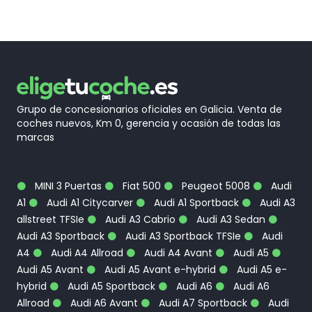
Grupo de concesionarios oficiales en Galicia. Venta de
coches nuevos, Km 0, gerencia y ocasión de todas las
marcas
MINI 3 Puertas
Fiat 500
Peugeot 5008
Audi
A1
Audi A1 Citycarver
Audi A1 Sportback
Audi A3
allstreet TFSIe
Audi A3 Cabrio
Audi A3 Sedan
Audi A3 Sportback
Audi A3 Sportback TFSIe
Audi
A4
Audi A4 Allroad
Audi A4 Avant
Audi A5
Audi A5 Avant
Audi A5 Avant e-hybrid
Audi A5 e-
hybrid
Audi A5 Sportback
Audi A6
Audi A6
Allroad
Audi A6 Avant
Audi A7 Sportback
Audi