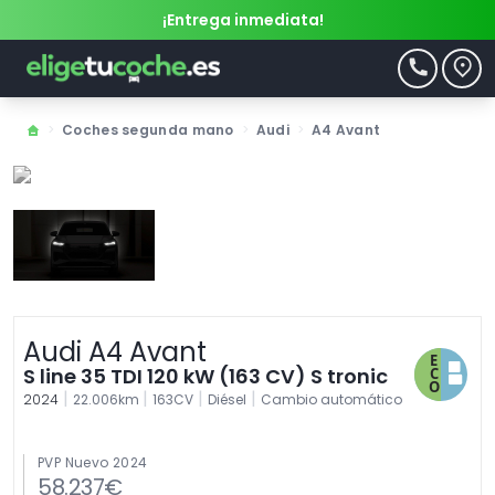
¡Entrega inmediata!
>
Coches segunda mano
>
Audi
>
A4 Avant
Audi A4 Avant
S line 35 TDI 120 kW (163 CV) S tronic
|
|
|
|
2024
22.006km
163CV
Diésel
Cambio automático
PVP Nuevo 2024
58.237€