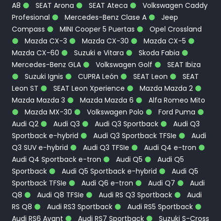
A8
SEAT Arona
SEAT Ateca
Volkswagen Caddy
Profesional
Mercedes-Benz Clase A
Jeep
Compass
MINI Cooper 5 Puertas
Opel Crossland
Mazda CX-3
Mazda CX-30
Mazda CX-5
Mazda CX-60
Suzuki e Vitara
Skoda Fabia
Mercedes-Benz GLA
Volkswagen Golf
SEAT Ibiza
Suzuki Ignis
CUPRA León
SEAT Leon
SEAT
Leon ST
SEAT Leon Xperience
Mazda Mazda 2
Mazda Mazda 3
Mazda Mazda 6
Alfa Romeo Mito
Mazda MX-30
Volkswagen Polo
Ford Puma
Audi Q2
Audi Q3
Audi Q3 Sportback
Audi Q3
Sportback e-hybrid
Audi Q3 Sportback TFSIe
Audi
Q3 SUV e-hybrid
Audi Q3 TFSIe
Audi Q4 e-tron
Audi Q4 Sportback e-tron
Audi Q5
Audi Q5
Sportback
Audi Q5 Sportback e-hybrid
Audi Q5
Sportback TFSIe
Audi Q6 e-tron
Audi Q7
Audi
Q8
Audi Q8 TFSIe
Audi RS Q3 Sportback
Audi
RS Q8
Audi RS3 Sportback
Audi RS5 Sportback
Audi RS6 Avant
Audi RS7 Sportback
Suzuki S-Cross