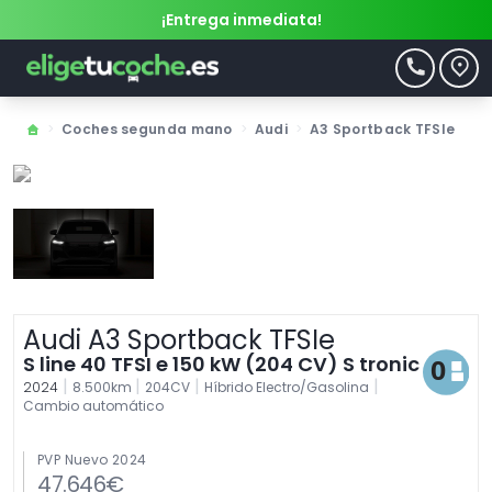
¡Entrega inmediata!
>
Coches segunda mano
>
Audi
>
A3 Sportback TFSIe
Audi A3 Sportback TFSIe
S line 40 TFSI e 150 kW (204 CV) S tronic
|
|
|
|
2024
8.500km
204CV
Híbrido Electro/Gasolina
Cambio automático
PVP Nuevo 2024
47.646€