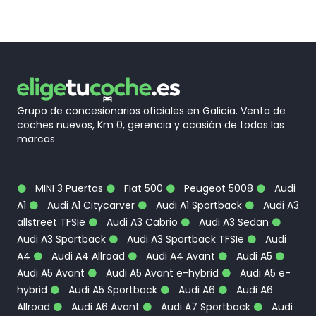
Grupo de concesionarios oficiales en Galicia. Venta de
coches nuevos, Km 0, gerencia y ocasión de todas las
marcas
MINI 3 Puertas
Fiat 500
Peugeot 5008
Audi
A1
Audi A1 Citycarver
Audi A1 Sportback
Audi A3
allstreet TFSIe
Audi A3 Cabrio
Audi A3 Sedan
Audi A3 Sportback
Audi A3 Sportback TFSIe
Audi
A4
Audi A4 Allroad
Audi A4 Avant
Audi A5
Audi A5 Avant
Audi A5 Avant e-hybrid
Audi A5 e-
hybrid
Audi A5 Sportback
Audi A6
Audi A6
Allroad
Audi A6 Avant
Audi A7 Sportback
Audi