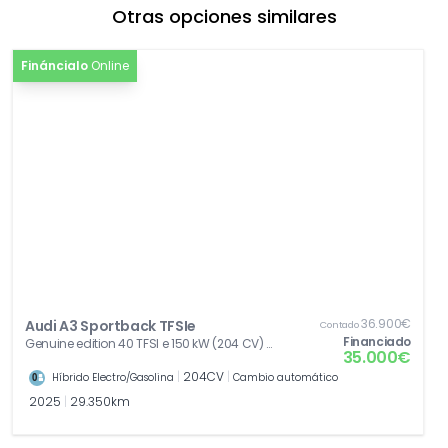
Otras opciones similares
Fináncialo
Online
36.900€
Audi A3 Sportback TFSIe
Contado
Financiado
Genuine edition 40 TFSI e 150 kW (204 CV) S
35.000€
tronic
|
204CV
|
Híbrido Electro/Gasolina
Cambio automático
2025
|
29.350km