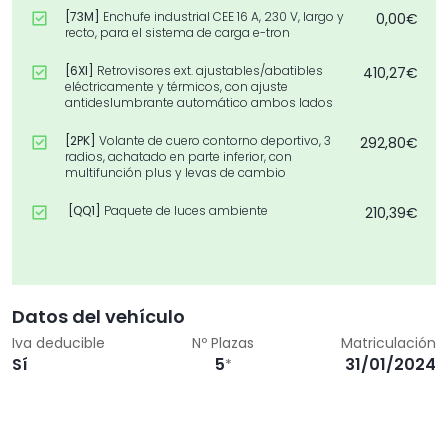
[73M]
Enchufe industrial CEE 16 A, 230 V, largo y
0,00€
recto, para el sistema de carga e-tron
[6XI]
Retrovisores ext. ajustables/abatibles
410,27€
eléctricamente y térmicos, con ajuste
antideslumbrante automático ambos lados
[2PK]
Volante de cuero contorno deportivo, 3
292,80€
radios, achatado en parte inferior, con
multifunción plus y levas de cambio
[QQ1]
Paquete de luces ambiente
210,39€
[4K5]
Llave de confort sin SAFELOCK
534,76€
[WAK]
Paquete Confort
1.700,69€
Datos del vehículo
[EA8]
Extensión de garantía 3 años , máx. 100 000
0,00€
Iva deducible
Nº Plazas
Matriculación
km
Sí
5
31/01/2024
*
[Z03]
Paquete accesorios
0,00€
[APS]
7x1 Audi Parking system
-274,68€