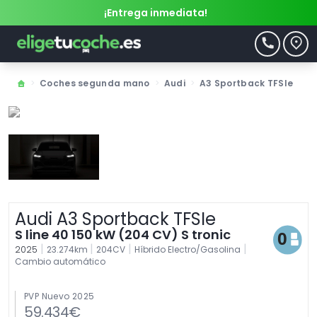
¡Entrega inmediata!
>
Coches segunda mano
>
Audi
>
A3 Sportback TFSIe
Audi A3 Sportback TFSIe
S line 40 150 kW (204 CV) S tronic
|
|
|
|
2025
23.274km
204CV
Híbrido Electro/Gasolina
Cambio automático
PVP Nuevo 2025
59.434€