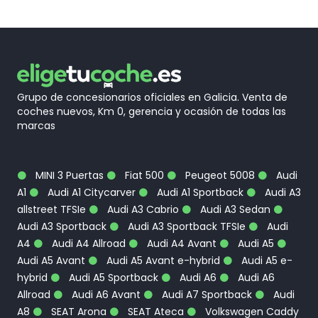
Grupo de concesionarios oficiales en Galicia. Venta de
coches nuevos, Km 0, gerencia y ocasión de todas las
marcas
MINI 3 Puertas
Fiat 500
Peugeot 5008
Audi
A1
Audi A1 Citycarver
Audi A1 Sportback
Audi A3
allstreet TFSIe
Audi A3 Cabrio
Audi A3 Sedan
Audi A3 Sportback
Audi A3 Sportback TFSIe
Audi
A4
Audi A4 Allroad
Audi A4 Avant
Audi A5
Audi A5 Avant
Audi A5 Avant e-hybrid
Audi A5 e-
hybrid
Audi A5 Sportback
Audi A6
Audi A6
Allroad
Audi A6 Avant
Audi A7 Sportback
Audi
A8
SEAT Arona
SEAT Ateca
Volkswagen Caddy