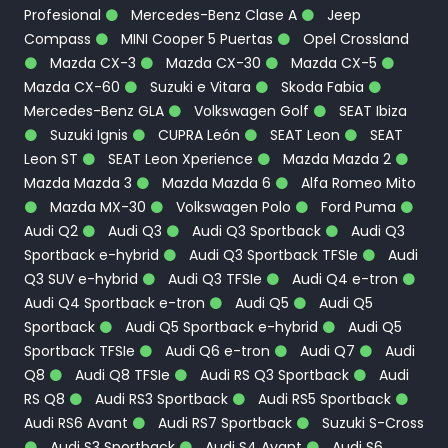
Profesional
Mercedes-Benz Clase A
Jeep
Compass
MINI Cooper 5 Puertas
Opel Crossland
Mazda CX-3
Mazda CX-30
Mazda CX-5
Mazda CX-60
Suzuki e Vitara
Skoda Fabia
Mercedes-Benz GLA
Volkswagen Golf
SEAT Ibiza
Suzuki Ignis
CUPRA León
SEAT Leon
SEAT
Leon ST
SEAT Leon Xperience
Mazda Mazda 2
Mazda Mazda 3
Mazda Mazda 6
Alfa Romeo Mito
Mazda MX-30
Volkswagen Polo
Ford Puma
Audi Q2
Audi Q3
Audi Q3 Sportback
Audi Q3
Sportback e-hybrid
Audi Q3 Sportback TFSIe
Audi
Q3 SUV e-hybrid
Audi Q3 TFSIe
Audi Q4 e-tron
Audi Q4 Sportback e-tron
Audi Q5
Audi Q5
Sportback
Audi Q5 Sportback e-hybrid
Audi Q5
Sportback TFSIe
Audi Q6 e-tron
Audi Q7
Audi
Q8
Audi Q8 TFSIe
Audi RS Q3 Sportback
Audi
RS Q8
Audi RS3 Sportback
Audi RS5 Sportback
Audi RS6 Avant
Audi RS7 Sportback
Suzuki S-Cross
Audi S3 Sportback
Audi S4 Avant
Audi S6