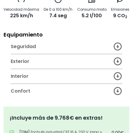
Velocidad máxima
De 0 a 100 km/h
Consumo mixto
Emisiones
225 km/h
7.4 seg
5.2 l/100
9 CO
2
Equipamiento
Seguridad
Exterior
Interior
Confort
¡Incluye más de 9.768€ en extras!
[73M]
Enchufe industrial CEE 16 A, 230 V, largo y
0,00€