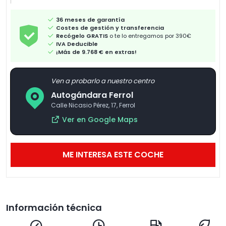
36 meses de garantía
Costes de gestión y transferencia
Recógelo GRATIS
o te lo entregamos por 390€
IVA Deducible
¡Más de 9.768 € en extras!
Ven a probarlo a nuestro centro
Autogándara Ferrol
Calle Nicasio Pérez, 17, Ferrol
Ver en Google Maps
ME INTERESA ESTE COCHE
Información técnica