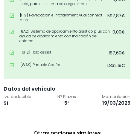
recto, para el sistema de carga e-tron
[IT3]
Navegación e Infotainment Audi connect
597,87€
plus
[8A2]
Sistema de aparcamiento asistido plus con
0,00€
ayuda de aparcamiento con indicación del
entorno
[UH2]
Hold assist
187,60€
[WAK]
Paquete Confort
1.832,19€
[PYG]
Paquete Infotainment Connectivity
2.240,22€
Datos del vehículo
[IU4]
Audi Application Store y smartphone
497,94€
interface
Iva deducible
Nº Plazas
Matriculación
Sí
5
19/03/2025
*
[4E6]
Portón del maletero con apertura de confort
0,00€
[EA5]
Extensión de garantía Audi 2 años
314,60€
adicionales o un máximo de 80.000 km
Otras opciones similares