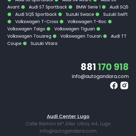
Avant
Audi S7 Sportback
BMW Serie 1
Audi SQ5
Audi SQ5 Sportback
Suzuki Swace
Suzuki Swift
Volkswagen T-Cross
Volkswagen T-Roc
Volkswagen Taigo
Volkswagen Tiguan
Volkswagen Touareg
Volkswagen Touran
Audi TT
Coupe
Suzuki Vitara
881
170 918
info@autogandara.com
Audi Center Lugo
Calle Ramón Mª Aller Ulloa, 44, Lugo
info@autogandara.com