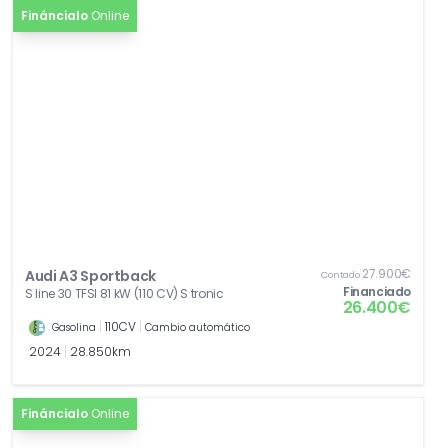
Fináncialo
Online
27.900€
Audi A3 Sportback
Contado
Financiado
S line 30 TFSI 81 kW (110 CV) S tronic
26.400€
|
110CV
|
Gasolina
Cambio automático
2024
|
28.850km
Fináncialo
Online