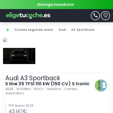
¡Entrega inmediata!
>
Coches segunda mano
>
Audi
>
A3 Sportback
Audi A3 Sportback
S line 35 TFSI 110 kW (150 CV) S tronic
|
|
|
|
2023
16.928km
150CV
Gasolina
Cambio
automático
PVP Nuevo 2023
43.147€