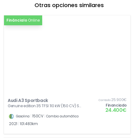
[4K5]
Llave de confort sin SAFELOCK
Otras opciones similares
555,75€
[WAK]
Paquete Confort
1.767,45€
Fináncialo
Online
[Z03]
Paquete accesorios
0,00€
25.900€
Audi A3 Sportback
Contado
Financiado
Genuine edition 35 TFSI 110 kW (150 CV) S
24.400€
tronic
|
150CV
|
Gasolina
Cambio automático
2021
|
101.483km