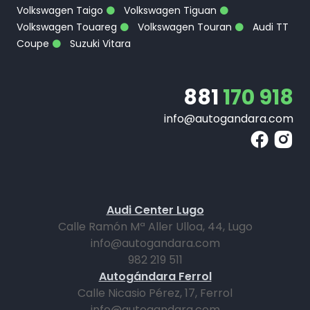
Volkswagen Taigo
Volkswagen Tiguan
Volkswagen Touareg
Volkswagen Touran
Audi TT
Coupe
Suzuki Vitara
881
170 918
info@autogandara.com
Audi Center Lugo
Calle Ramón Mª Aller Ulloa, 44, Lugo
info@autogandara.com
982 219 511
Autogándara Ferrol
Calle Nicasio Pérez, 17, Ferrol
info@autogandara.com