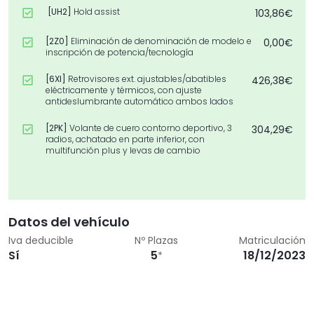
[UH2]
Hold assist
103,86€
[2Z0]
Eliminación de denominación de modelo e
0,00€
inscripción de potencia/tecnología
[6XI]
Retrovisores ext. ajustables/abatibles
426,38€
eléctricamente y térmicos, con ajuste
antideslumbrante automático ambos lados
[2PK]
Volante de cuero contorno deportivo, 3
304,29€
radios, achatado en parte inferior, con
multifunción plus y levas de cambio
[U52]
Llantas en diseño S de 5 radios dobles en V,
0,00€
Gris Grafito, 8,0J x 18 neumáticos 225/40 R18
[WQS]
Interior S line
1.246,33€
Datos del vehículo
Iva deducible
Nº Plazas
Matriculación
[QQ1]
Paquete de luces ambiente
218,65€
Sí
5
18/12/2023
*
[7X5]
Sistema de aparcamiento asistido con
453,71€
ayuda de aparcamiento Audi parking system
plus