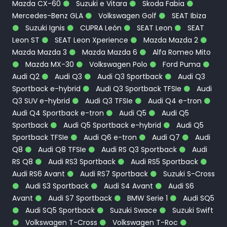
Mazda CX-60
Suzuki e Vitara
Skoda Fabia
Mercedes-Benz GLA
Volkswagen Golf
SEAT Ibiza
Suzuki Ignis
CUPRA León
SEAT Leon
SEAT
Leon ST
SEAT Leon Xperience
Mazda Mazda 2
Mazda Mazda 3
Mazda Mazda 6
Alfa Romeo Mito
Mazda MX-30
Volkswagen Polo
Ford Puma
Audi Q2
Audi Q3
Audi Q3 Sportback
Audi Q3
Sportback e-hybrid
Audi Q3 Sportback TFSIe
Audi
Q3 SUV e-hybrid
Audi Q3 TFSIe
Audi Q4 e-tron
Audi Q4 Sportback e-tron
Audi Q5
Audi Q5
Sportback
Audi Q5 Sportback e-hybrid
Audi Q5
Sportback TFSIe
Audi Q6 e-tron
Audi Q7
Audi
Q8
Audi Q8 TFSIe
Audi RS Q3 Sportback
Audi
RS Q8
Audi RS3 Sportback
Audi RS5 Sportback
Audi RS6 Avant
Audi RS7 Sportback
Suzuki S-Cross
Audi S3 Sportback
Audi S4 Avant
Audi S6
Avant
Audi S7 Sportback
BMW Serie 1
Audi SQ5
Audi SQ5 Sportback
Suzuki Swace
Suzuki Swift
Volkswagen T-Cross
Volkswagen T-Roc