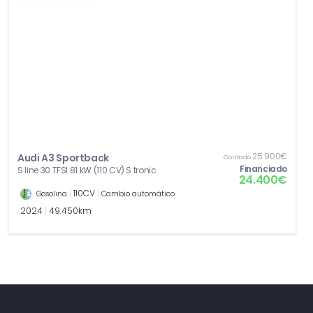
25.900€
Audi A3 Sportback
Contado
Financiado
S line 30 TFSI 81 kW (110 CV) S tronic
24.400€
|
110CV
|
Gasolina
Cambio automático
2024
|
49.450km