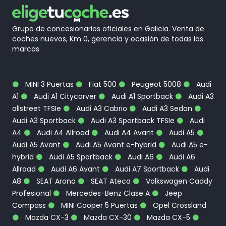
Grupo de concesionarios oficiales en Galicia. Venta de
coches nuevos, Km 0, gerencia y ocasión de todas las
marcas
MINI 3 Puertas
Fiat 500
Peugeot 5008
Audi
A1
Audi A1 Citycarver
Audi A1 Sportback
Audi A3
allstreet TFSIe
Audi A3 Cabrio
Audi A3 Sedan
Audi A3 Sportback
Audi A3 Sportback TFSIe
Audi
A4
Audi A4 Allroad
Audi A4 Avant
Audi A5
Audi A5 Avant
Audi A5 Avant e-hybrid
Audi A5 e-
hybrid
Audi A5 Sportback
Audi A6
Audi A6
Allroad
Audi A6 Avant
Audi A7 Sportback
Audi
A8
SEAT Arona
SEAT Ateca
Volkswagen Caddy
Profesional
Mercedes-Benz Clase A
Jeep
Compass
MINI Cooper 5 Puertas
Opel Crossland
Mazda CX-3
Mazda CX-30
Mazda CX-5