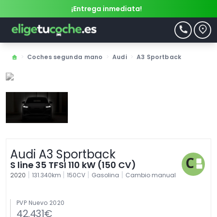
¡Entrega inmediata!
>
Coches segunda mano
>
Audi
>
A3 Sportback
Audi A3 Sportback
S line 35 TFSI 110 kW (150 CV)
|
|
|
|
2020
131.340km
150CV
Gasolina
Cambio manual
PVP Nuevo 2020
42.431€