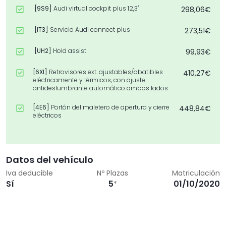
[9S9]
Audi virtual cockpit plus 12,3"
298,06€
[IT3]
Servicio Audi connect plus
273,51€
[UH2]
Hold assist
99,93€
[6XI]
Retrovisores ext. ajustables/abatibles
410,27€
eléctricamente y térmicos, con ajuste
antideslumbrante automático ambos lados
[4E6]
Portón del maletero de apertura y cierre
448,84€
eléctricos
[WDD]
Paquete Tech
2.000,51€
[3FB]
Techo corredizo panorámico
1.369,32€
Datos del vehículo
Iva deducible
Nº Plazas
Matriculación
[7Y1]
Aviso de cambio de carril
659,23€
Sí
5
01/10/2020
*
[N2Y]
Tapicería combinación tela Puls/cuero
0,00€
sintético mono.pur 550 con grabado S
[8G1]
High Beam Assist