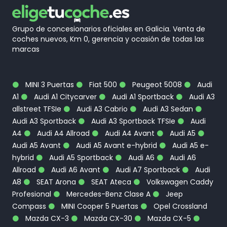
Grupo de concesionarios oficiales en Galicia. Venta de
coches nuevos, Km 0, gerencia y ocasión de todas las
marcas
MINI 3 Puertas
Fiat 500
Peugeot 5008
Audi
A1
Audi A1 Citycarver
Audi A1 Sportback
Audi A3
allstreet TFSIe
Audi A3 Cabrio
Audi A3 Sedan
Audi A3 Sportback
Audi A3 Sportback TFSIe
Audi
A4
Audi A4 Allroad
Audi A4 Avant
Audi A5
Audi A5 Avant
Audi A5 Avant e-hybrid
Audi A5 e-
hybrid
Audi A5 Sportback
Audi A6
Audi A6
Allroad
Audi A6 Avant
Audi A7 Sportback
Audi
A8
SEAT Arona
SEAT Ateca
Volkswagen Caddy
Profesional
Mercedes-Benz Clase A
Jeep
Compass
MINI Cooper 5 Puertas
Opel Crossland
Mazda CX-3
Mazda CX-30
Mazda CX-5