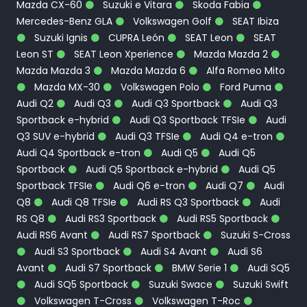
Mazda CX-60
Suzuki e Vitara
Skoda Fabia
Mercedes-Benz GLA
Volkswagen Golf
SEAT Ibiza
Suzuki Ignis
CUPRA León
SEAT Leon
SEAT
Leon ST
SEAT Leon Xperience
Mazda Mazda 2
Mazda Mazda 3
Mazda Mazda 6
Alfa Romeo Mito
Mazda MX-30
Volkswagen Polo
Ford Puma
Audi Q2
Audi Q3
Audi Q3 Sportback
Audi Q3
Sportback e-hybrid
Audi Q3 Sportback TFSIe
Audi
Q3 SUV e-hybrid
Audi Q3 TFSIe
Audi Q4 e-tron
Audi Q4 Sportback e-tron
Audi Q5
Audi Q5
Sportback
Audi Q5 Sportback e-hybrid
Audi Q5
Sportback TFSIe
Audi Q6 e-tron
Audi Q7
Audi
Q8
Audi Q8 TFSIe
Audi RS Q3 Sportback
Audi
RS Q8
Audi RS3 Sportback
Audi RS5 Sportback
Audi RS6 Avant
Audi RS7 Sportback
Suzuki S-Cross
Audi S3 Sportback
Audi S4 Avant
Audi S6
Avant
Audi S7 Sportback
BMW Serie 1
Audi SQ5
Audi SQ5 Sportback
Suzuki Swace
Suzuki Swift
Volkswagen T-Cross
Volkswagen T-Roc