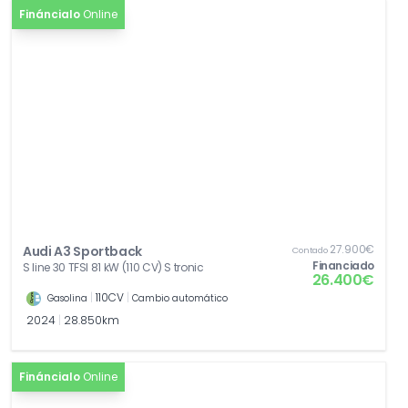
asientos delanteros
Fináncialo
Online
[PER]
Pintura efecto perla
943,80€
27.900€
Audi A3 Sportback
Contado
Financiado
S line 30 TFSI 81 kW (110 CV) S tronic
26.400€
|
110CV
|
Gasolina
Cambio automático
2024
|
28.850km
Fináncialo
Online