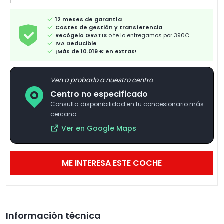
12 meses de garantía
Costes de gestión y transferencia
Recógelo GRATIS
o te lo entregamos por 390€
IVA Deducible
¡Más de 10.019 € en extras!
Ven a probarlo a nuestro centro
Centro no especificado
Consulta disponibilidad en tu concesionario más
cercano
Ver en Google Maps
ME INTERESA ESTE COCHE
Información técnica