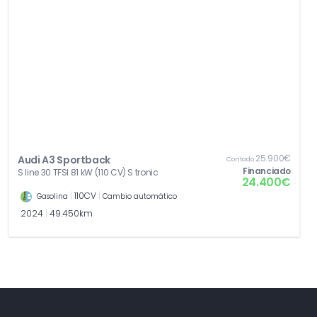
25.900€
Audi A3 Sportback
Contado
Financiado
S line 30 TFSI 81 kW (110 CV) S tronic
24.400€
|
110CV
|
Gasolina
Cambio automático
2024
|
49.450km