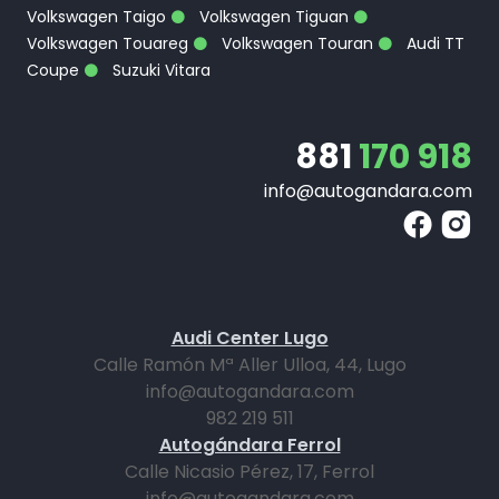
Volkswagen Taigo
Volkswagen Tiguan
Volkswagen Touareg
Volkswagen Touran
Audi TT
Coupe
Suzuki Vitara
881
170 918
info@autogandara.com
Audi Center Lugo
Calle Ramón Mª Aller Ulloa, 44, Lugo
info@autogandara.com
982 219 511
Autogándara Ferrol
Calle Nicasio Pérez, 17, Ferrol
info@autogandara.com