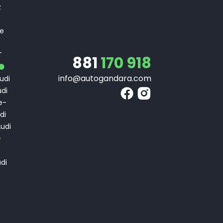
z
 e
T
T
881
170 918
info@autogandara.com
udi
di
e-
di
udi
di