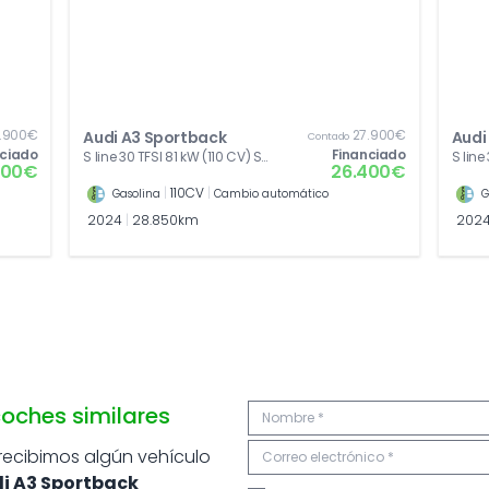
.900€
27.900€
Audi A3 Sportback
Audi
Contado
nciado
Financiado
S line 30 TFSI 81 kW (110 CV) S
S line
400€
26.400€
tronic
tronic
|
110CV
|
Gasolina
Cambio automático
G
2024
|
28.850km
202
oches similares
 recibimos algún vehículo
i A3 Sportback