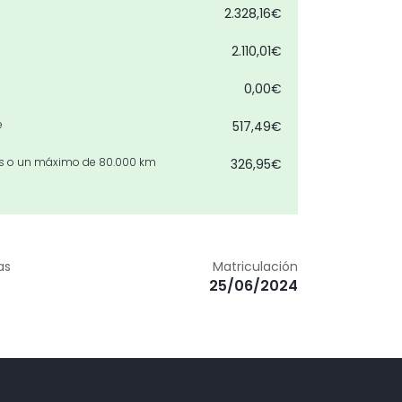
2.328,16€
2.110,01€
0,00€
e
517,49€
les o un máximo de 80.000 km
326,95€
530,24€
n plus y levas de cambio
0,00€
as
Matriculación
375,35€
25/06/2024
309,76€
 y sistema lavafaros
905,78€
555,75€