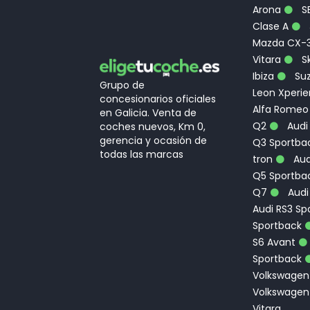
Arona
S
Clase A
Mazda CX-
Vitara
Sk
Ibiza
Suz
Grupo de
Leon Xperi
concesionarios oficiales
Alfa Romeo
en Galicia. Venta de
Q2
Audi
coches nuevos, Km 0,
gerencia y ocasión de
Q3 Sportbac
todas las marcas
tron
Aud
Q5 Sportba
Q7
Audi
Audi RS3 Sp
Sportback
S6 Avant
Sportback
Volkswagen
Volkswagen
Vitara