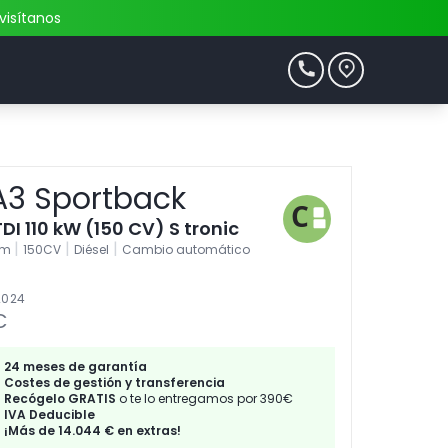
visítanos
A3 Sportback
TDI 110 kW (150 CV) S tronic
|
|
|
km
150CV
Diésel
Cambio automático
2024
€
24 meses de garantía
Costes de gestión y transferencia
Recógelo GRATIS
o te lo entregamos por 390€
IVA Deducible
¡Más de 14.044 € en extras!