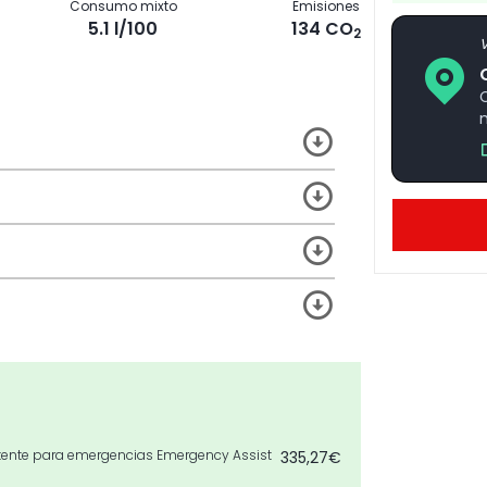
Consumo mixto
Emisiones
5.1 l/100
134 CO
2
V
tente para emergencias Emergency Assist
335,27€