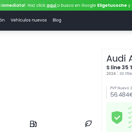
a inmediata!
Haz click
aquí
o busca en Google
Eligetucoche
y 
ión
Vehículos nuevos
Blog
Audi 
S line 35 
|
2024
30.115
PVP Nuevo 
56.484