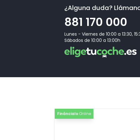
¿Alguna duda? Lláman
[WFX]
Paquete Premium
881 170 000
[IT3]
Navegación e Infotainment Audi connect plus
Lunes - Viernes de 10:00 a 13:30, 15
[PZC]
Paquete de asist. Conducción y estacio. pro y
protección y advertencia plus
Sábados de 10:00 a 13:00h
[Z04]
Paquete accesorios
Fináncialo
Online