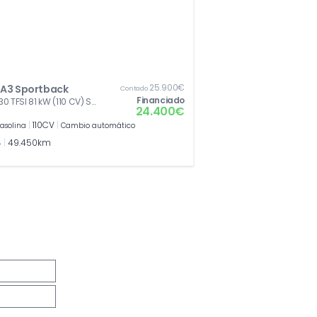
25.900€
 A3 Sportback
Contado
Financiado
 30 TFSI 81 kW (110 CV) S
24.400€
|
110CV
|
asolina
Cambio automático
4
|
49.450km