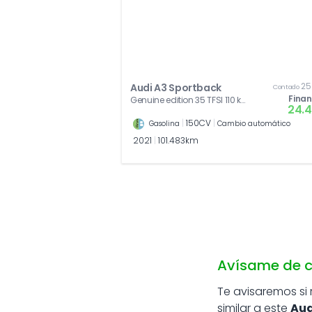
25
Audi A3 Sportback
Contado
Fina
Genuine edition 35 TFSI 110 kW
24.
(150 CV) S tronic
|
150CV
|
Gasolina
Cambio automático
2021
|
101.483km
Avísame de c
Te avisaremos si
similar a este
Aud