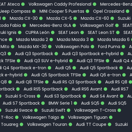
EAT Ateca
Volkswagen Caddy Profesional
Mercedes-Ben
Jeep Compass
MINI Cooper 5 Puertas
Opel Crossland
3
Mazda CX-30
Mazda CX-5
Mazda CX-60
Suzuki
oda Fabia
Mercedes-Benz GLA
Volkswagen Golf
SEA
uki Ignis
CUPRA León
SEAT Leon
SEAT Leon ST
SEA
ence
Mazda Mazda 2
Mazda Mazda 3
Mazda Mazda 6
 Mito
Mazda MX-30
Volkswagen Polo
Ford Puma
A
 Q3
Audi Q3 Sportback
Audi Q3 Sportback e-hybrid
Au
k TFSIe
Audi Q3 SUV e-hybrid
Audi Q3 TFSIe
Audi Q4 
i Q4 Sportback e-tron
Audi Q5
Audi Q5 Sportback
Au
ck e-hybrid
Audi Q5 Sportback TFSIe
Audi Q6 e-tron
A
 Q8
Audi Q8 TFSIe
Audi RS Q3 Sportback
Audi RS Q8
ortback
Audi RS5 Sportback
Audi RS6 Avant
Audi RS7
Suzuki S-Cross
Audi S3 Sportback
Audi S4 Avant
Au
Audi S7 Sportback
BMW Serie 1
Audi SQ5
Audi SQ5
Suzuki Swace
Suzuki Swift
Volkswagen T-Cross
 T-Roc
Volkswagen Taigo
Volkswagen Tiguan
 Touareg
Volkswagen Touran
Audi TT Coupe
Suzuki