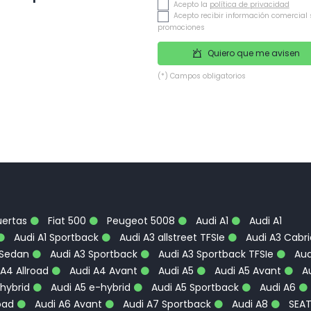
Acepto la
política de privacidad
Acepto recibir información comercial 
promociones
Quiero que me avisen
(*) Campos obligatorios
uertas
Fiat 500
Peugeot 5008
Audi A1
Audi A1
Audi A1 Sportback
Audi A3 allstreet TFSIe
Audi A3 Cabri
 Sedan
Audi A3 Sportback
Audi A3 Sportback TFSIe
Aud
A4 Allroad
Audi A4 Avant
Audi A5
Audi A5 Avant
Au
hybrid
Audi A5 e-hybrid
Audi A5 Sportback
Audi A6
oad
Audi A6 Avant
Audi A7 Sportback
Audi A8
SEA