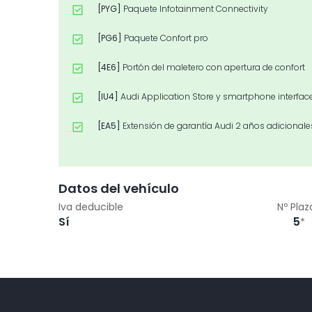
[PYG]
Paquete Infotainment Connectivity
[PG6]
Paquete Confort pro
[4E6]
Portón del maletero con apertura de confort
[IU4]
Audi Application Store y smartphone interfac
[EA5]
Extensión de garantía Audi 2 años adiciona
[KA2]
Cámara de marcha atrás
[1XX]
Volante de cuero de 3 radios con multifunció
Datos del vehículo
Iva deducible
Nº Plaz
[9VD]
Sistema de sonido Audi
Sí
5
*
[QQ3]
Paquete de luces ambiente pro
[PXC]
Faros LED Matrix, grupos ópticos traseros LED
[4K5]
Llave de confort sin SAFELOCK