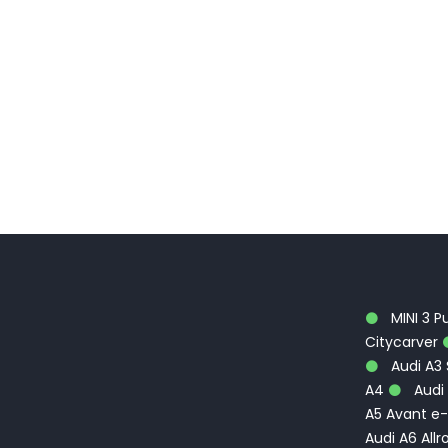
MINI 3 P
Citycarver
Audi A3
A4
Audi 
A5 Avant e-
Audi A6 Allr