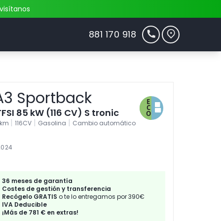
visítanos
881 170 918
A3 Sportback
TFSI 85 kW (116 CV) S tronic
|
|
|
4km
116CV
Gasolina
Cambio automático
2024
36 meses de garantía
Costes de gestión y transferencia
Recógelo GRATIS
o te lo entregamos por 390€
IVA Deducible
¡Más de 781 € en extras!