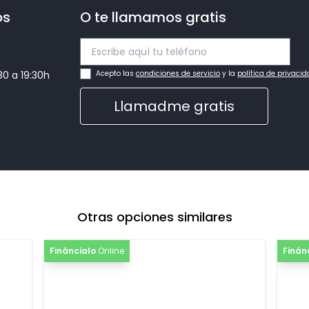
os
O te llamamos gratis
:30 a 19:30h
Acepto las
condiciones de servicio
y la
política de privaci
Llamadme gratis
Otras opciones similares
Fináncialo
Online
Finán