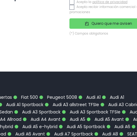
Acepto la
política de privacidad
Acepto recibir información comercial 
promociones
Quiero que me avisen
(*) Campos obligatorios
uertas
Fiat 500
Peugeot 5008
Audi A1
Audi A1
Audi A1 Sportback
Audi A3 allstreet TFSIe
Audi A3 Cabri
 Sedan
Audi A3 Sportback
Audi A3 Sportback TFSIe
Aud
A4 Allroad
Audi A4 Avant
Audi A5
Audi A5 Avant
Au
hybrid
Audi A5 e-hybrid
Audi A5 Sportback
Audi A6
oad
Audi A6 Avant
Audi A7 Sportback
Audi A8
SEA