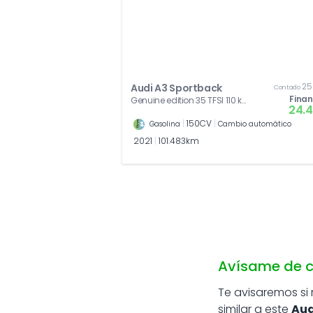
25
Audi A3 Sportback
Contado
Fina
Genuine edition 35 TFSI 110 kW
24.
(150 CV) S tronic
|
150CV
|
Gasolina
Cambio automático
2021
|
101.483km
Avísame de c
Te avisaremos si
similar a este
Aud