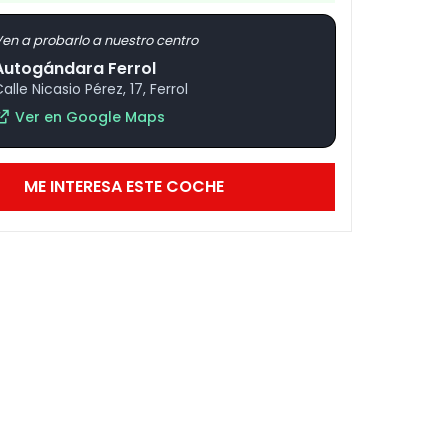
en a probarlo a nuestro centro
Autogándara Ferrol
alle Nicasio Pérez, 17, Ferrol
Ver en Google Maps
ME INTERESA ESTE COCHE