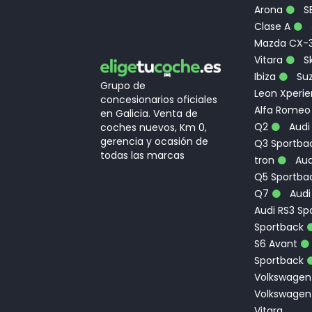
Arona
S
Clase A
Mazda CX-
Vitara
Sk
Ibiza
Suz
Grupo de
Leon Xperi
concesionarios oficiales
Alfa Romeo
en Galicia. Venta de
Q2
Audi
coches nuevos, Km 0,
gerencia y ocasión de
Q3 Sportbac
todas las marcas
tron
Aud
Q5 Sportba
Q7
Audi
Audi RS3 Sp
Sportback
S6 Avant
Sportback
Volkswagen
Volkswagen
Vitara