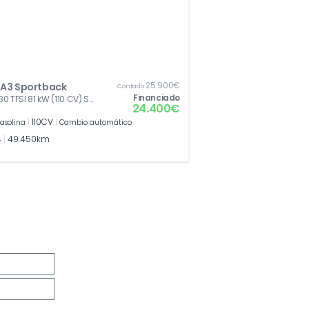
25.900€
 A3 Sportback
Contado
Financiado
 30 TFSI 81 kW (110 CV) S
24.400€
|
110CV
|
asolina
Cambio automático
4
|
49.450km