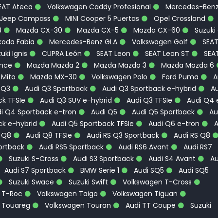
EAT Ateca
Volkswagen Caddy Profesional
Mercedes-Ben
Jeep Compass
MINI Cooper 5 Puertas
Opel Crossland
3
Mazda CX-30
Mazda CX-5
Mazda CX-60
Suzuki
oda Fabia
Mercedes-Benz GLA
Volkswagen Golf
SEA
uki Ignis
CUPRA León
SEAT Leon
SEAT Leon ST
SEA
ence
Mazda Mazda 2
Mazda Mazda 3
Mazda Mazda 6
 Mito
Mazda MX-30
Volkswagen Polo
Ford Puma
A
 Q3
Audi Q3 Sportback
Audi Q3 Sportback e-hybrid
Au
k TFSIe
Audi Q3 SUV e-hybrid
Audi Q3 TFSIe
Audi Q4 
i Q4 Sportback e-tron
Audi Q5
Audi Q5 Sportback
Au
ck e-hybrid
Audi Q5 Sportback TFSIe
Audi Q6 e-tron
A
 Q8
Audi Q8 TFSIe
Audi RS Q3 Sportback
Audi RS Q8
ortback
Audi RS5 Sportback
Audi RS6 Avant
Audi RS7
Suzuki S-Cross
Audi S3 Sportback
Audi S4 Avant
Au
Audi S7 Sportback
BMW Serie 1
Audi SQ5
Audi SQ5
Suzuki Swace
Suzuki Swift
Volkswagen T-Cross
 T-Roc
Volkswagen Taigo
Volkswagen Tiguan
 Touareg
Volkswagen Touran
Audi TT Coupe
Suzuki