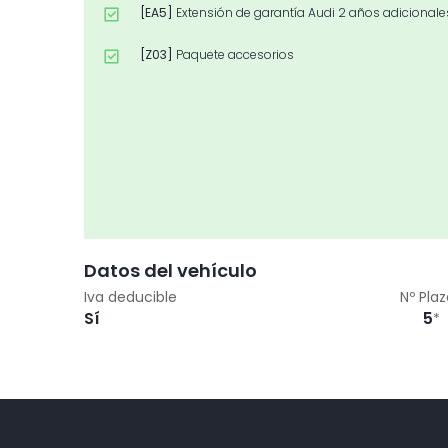
[EA5]
Extensión de garantía Audi 2 años adiciona
[Z03]
Paquete accesorios
Datos del vehículo
Iva deducible
Nº Pla
Sí
5
*