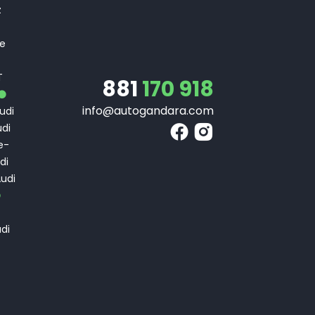
z
 e
T
T
881
170 918
info@autogandara.com
udi
di
e-
di
udi
di