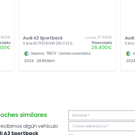
.900€
27.900€
Audi A3 Sportback
Audi
Contado
nciado
Financiado
S line 30 TFSI 81 kW (110 CV) S
S line
400€
26.400€
tronic
tronic
|
110CV
|
Gasolina
Cambio automático
G
2024
|
28.850km
202
oches similares
 recibimos algún vehículo
i A3 Sportback