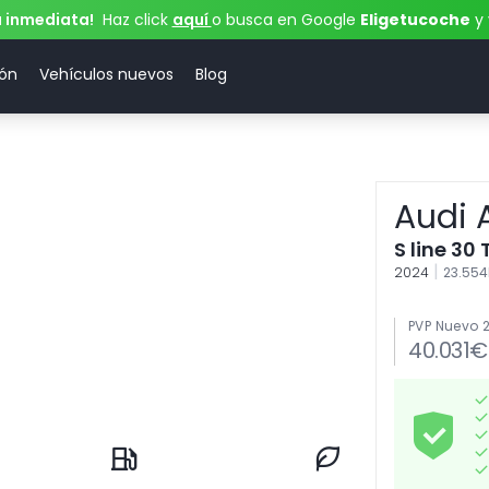
a inmediata!
Haz click
aquí
o busca en Google
Eligetucoche
y 
ión
Vehículos nuevos
Blog
Audi 
S line 30 
|
2024
23.55
PVP Nuevo 
40.031€