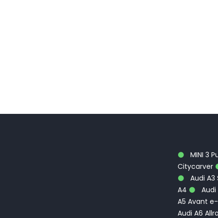
MINI 3 P
Citycarver
Audi A3
A4
Audi 
A5 Avant e-
Audi A6 Allr