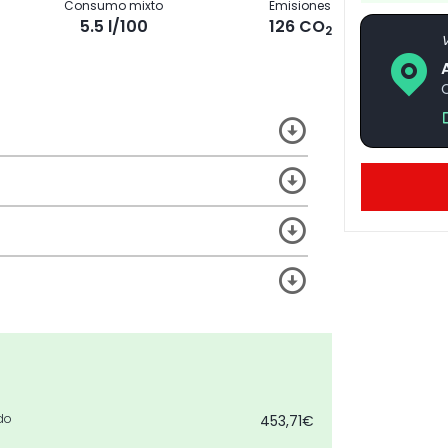
Consumo mixto
Emisiones
5.5 l/100
126 CO
2
V
C
do
453,71€