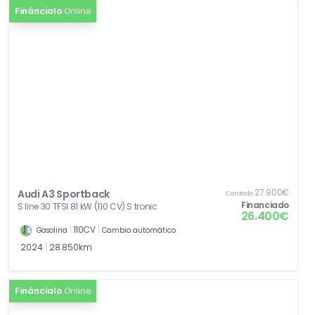
Fináncialo
Online
27.900€
Audi A3 Sportback
Contado
Financiado
S line 30 TFSI 81 kW (110 CV) S tronic
26.400€
|
110CV
|
Gasolina
Cambio automático
2024
|
28.850km
Fináncialo
Online