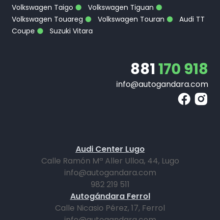
Volkswagen Taigo
Volkswagen Tiguan
Volkswagen Touareg
Volkswagen Touran
Audi TT
Coupe
Suzuki Vitara
881
170 918
info@autogandara.com
Audi Center Lugo
Calle Ramón Mª Aller Ulloa, 44, Lugo
info@autogandara.com
982 219 511
Autogándara Ferrol
Calle Nicasio Pérez, 17, Ferrol
info@autogandara.com