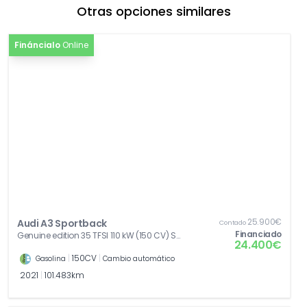
Otras opciones similares
Fináncialo
Online
25.900€
Audi A3 Sportback
Contado
Financiado
Genuine edition 35 TFSI 110 kW (150 CV) S
24.400€
tronic
|
150CV
|
Gasolina
Cambio automático
2021
|
101.483km