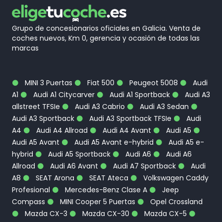
Grupo de concesionarios oficiales en Galicia. Venta de
coches nuevos, Km 0, gerencia y ocasión de todas las
marcas
MINI 3 Puertas
Fiat 500
Peugeot 5008
Audi
A1
Audi A1 Citycarver
Audi A1 Sportback
Audi A3
allstreet TFSIe
Audi A3 Cabrio
Audi A3 Sedan
Audi A3 Sportback
Audi A3 Sportback TFSIe
Audi
A4
Audi A4 Allroad
Audi A4 Avant
Audi A5
Audi A5 Avant
Audi A5 Avant e-hybrid
Audi A5 e-
hybrid
Audi A5 Sportback
Audi A6
Audi A6
Allroad
Audi A6 Avant
Audi A7 Sportback
Audi
A8
SEAT Arona
SEAT Ateca
Volkswagen Caddy
Profesional
Mercedes-Benz Clase A
Jeep
Compass
MINI Cooper 5 Puertas
Opel Crossland
Mazda CX-3
Mazda CX-30
Mazda CX-5