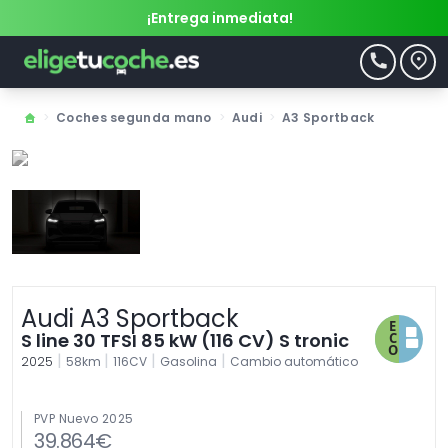
¡Entrega inmediata!
>
Coches segunda mano
>
Audi
>
A3 Sportback
Audi A3 Sportback
S line 30 TFSI 85 kW (116 CV) S tronic
|
|
|
|
2025
58km
116CV
Gasolina
Cambio automático
PVP Nuevo 2025
39.864€