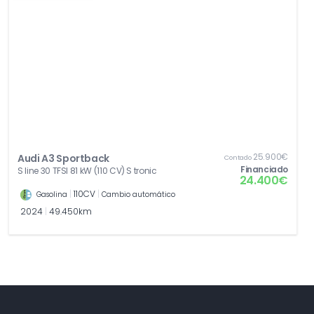
25.900€
Audi A3 Sportback
Contado
Financiado
S line 30 TFSI 81 kW (110 CV) S tronic
24.400€
|
110CV
|
Gasolina
Cambio automático
2024
|
49.450km