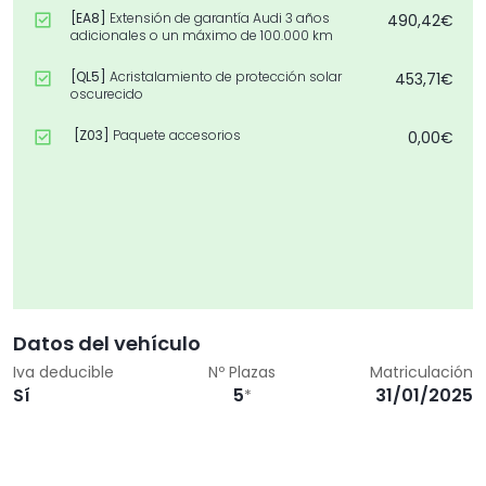
[EA8]
Extensión de garantía Audi 3 años
490,42€
adicionales o un máximo de 100.000 km
[QL5]
Acristalamiento de protección solar
453,71€
oscurecido
[Z03]
Paquete accesorios
0,00€
Datos del vehículo
Iva deducible
Nº Plazas
Matriculación
Sí
5
31/01/2025
*