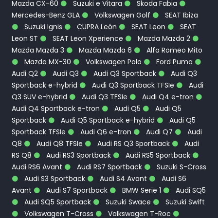
Mazda CX-60
Suzuki e Vitara
Skoda Fabia
Mercedes-Benz GLA
Volkswagen Golf
SEAT Ibiza
Suzuki Ignis
CUPRA León
SEAT Leon
SEAT
Leon ST
SEAT Leon Xperience
Mazda Mazda 2
Mazda Mazda 3
Mazda Mazda 6
Alfa Romeo Mito
Mazda MX-30
Volkswagen Polo
Ford Puma
Audi Q2
Audi Q3
Audi Q3 Sportback
Audi Q3
Sportback e-hybrid
Audi Q3 Sportback TFSIe
Audi
Q3 SUV e-hybrid
Audi Q3 TFSIe
Audi Q4 e-tron
Audi Q4 Sportback e-tron
Audi Q5
Audi Q5
Sportback
Audi Q5 Sportback e-hybrid
Audi Q5
Sportback TFSIe
Audi Q6 e-tron
Audi Q7
Audi
Q8
Audi Q8 TFSIe
Audi RS Q3 Sportback
Audi
RS Q8
Audi RS3 Sportback
Audi RS5 Sportback
Audi RS6 Avant
Audi RS7 Sportback
Suzuki S-Cross
Audi S3 Sportback
Audi S4 Avant
Audi S6
Avant
Audi S7 Sportback
BMW Serie 1
Audi SQ5
Audi SQ5 Sportback
Suzuki Swace
Suzuki Swift
Volkswagen T-Cross
Volkswagen T-Roc