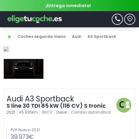
¡Entrega inmediata!
>
Coches segunda mano
>
Audi
>
A3 Sportback
Audi A3 Sportback
S line 30 TDI 85 kW (116 CV) S tronic
|
|
|
|
2021
45.935km
116CV
Diésel
Cambio automático
PVP Nuevo 2021
39.973€