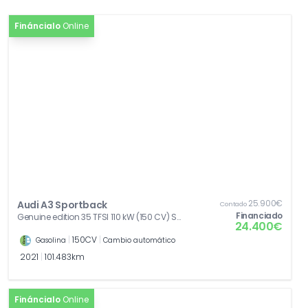
[7AA]
Inmovilizador electrónico
0,00€
Fináncialo
Online
[7K1]
Control de presión de los neumáticos
0,00€
25.900€
Audi A3 Sportback
Contado
Financiado
Genuine edition 35 TFSI 110 kW (150 CV) S
24.400€
tronic
|
150CV
|
Gasolina
Cambio automático
2021
|
101.483km
Fináncialo
Online