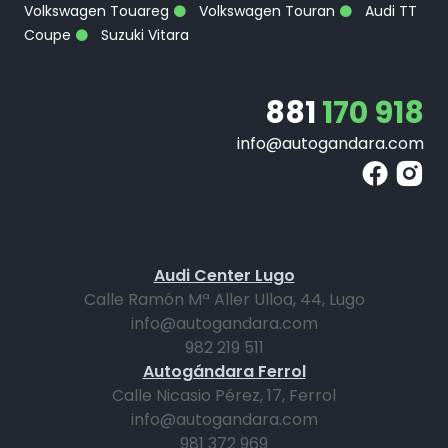
Volkswagen Touareg
Volkswagen Touran
Audi TT
Coupe
Suzuki Vitara
881
170 918
info@autogandara.com
Audi Center Lugo
Calle Ramón Mª Aller Ulloa, 44, Lugo
info@autogandara.com
982 219 511
Autogándara Ferrol
Calle Nicasio Pérez, 17, Ferrol
info@autogandara.com
981 372 969