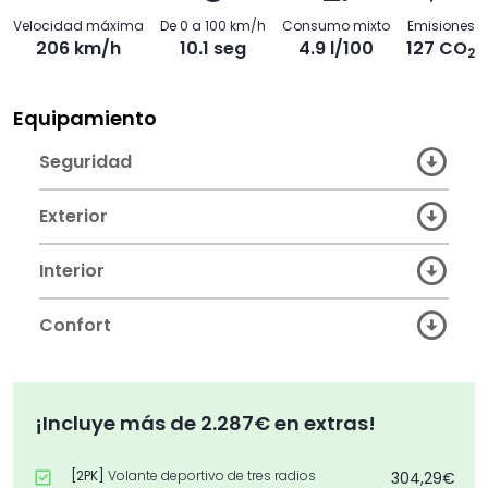
Velocidad máxima
De 0 a 100 km/h
Consumo mixto
Emisiones
206 km/h
10.1 seg
4.9 l/100
127 CO
2
Equipamiento
Seguridad
Exterior
Interior
Confort
¡Incluye más de 2.287€ en extras!
[2PK]
Volante deportivo de tres radios
304,29€