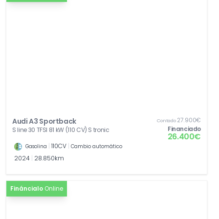
27.900€
Audi A3 Sportback
Contado
Financiado
S line 30 TFSI 81 kW (110 CV) S tronic
26.400€
|
110CV
|
Gasolina
Cambio automático
2024
|
28.850km
Fináncialo
Online