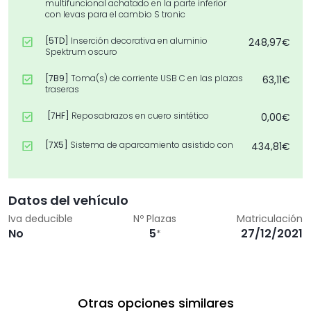
multifuncional achatado en la parte inferior
con levas para el cambio S tronic
[5TD]
Inserción decorativa en aluminio
248,97€
Spektrum oscuro
[7B9]
Toma(s) de corriente USB C en las plazas
63,11€
traseras
[7HF]
Reposabrazos en cuero sintético
0,00€
[7X5]
Sistema de aparcamiento asistido con
434,81€
ayuda de aparcamiento Audi parking system
plus
[9JD]
Cenicero delante y encendedor
36,82€
Datos del vehículo
Iva deducible
Nº Plazas
Matriculación
[U53]
Llantas de aleación ligera, 5 radios en Y, Gris
0,00€
No
5
27/12/2021
*
Grafito, torneado brillante, 8,0J x 18, neumáticos
225/40 R18
[WQS]
Interior S line
1.199,26€
[6Y2]
Sistema de limitación de velocidad
Otras opciones similares
0,00€