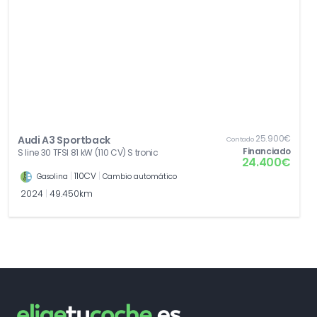
25.900€
Audi A3 Sportback
Contado
Financiado
S line 30 TFSI 81 kW (110 CV) S tronic
24.400€
|
110CV
|
Gasolina
Cambio automático
2024
|
49.450km