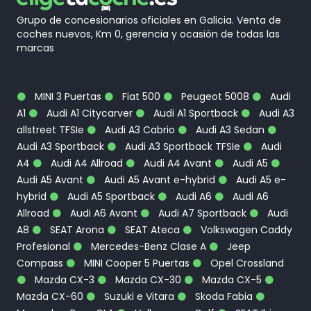
Grupo de concesionarios oficiales en Galicia. Venta de
coches nuevos, Km 0, gerencia y ocasión de todas las
marcas
MINI 3 Puertas
Fiat 500
Peugeot 5008
Audi
A1
Audi A1 Citycarver
Audi A1 Sportback
Audi A3
allstreet TFSIe
Audi A3 Cabrio
Audi A3 Sedan
Audi A3 Sportback
Audi A3 Sportback TFSIe
Audi
A4
Audi A4 Allroad
Audi A4 Avant
Audi A5
Audi A5 Avant
Audi A5 Avant e-hybrid
Audi A5 e-
hybrid
Audi A5 Sportback
Audi A6
Audi A6
Allroad
Audi A6 Avant
Audi A7 Sportback
Audi
A8
SEAT Arona
SEAT Ateca
Volkswagen Caddy
Profesional
Mercedes-Benz Clase A
Jeep
Compass
MINI Cooper 5 Puertas
Opel Crossland
Mazda CX-3
Mazda CX-30
Mazda CX-5
Mazda CX-60
Suzuki e Vitara
Skoda Fabia