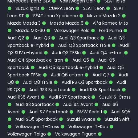
Mercedes-Benz GLA
Volkswagen Golf
SEAT Ibiza
Suzuki Ignis
CUPRA León
SEAT Leon
SEAT
Leon ST
SEAT Leon Xperience
Mazda Mazda 2
Mazda Mazda 3
Mazda Mazda 6
Alfa Romeo Mito
Mazda MX-30
Volkswagen Polo
Ford Puma
Audi Q2
Audi Q3
Audi Q3 Sportback
Audi Q3
Sportback e-hybrid
Audi Q3 Sportback TFSIe
Audi
Q3 SUV e-hybrid
Audi Q3 TFSIe
Audi Q4 e-tron
Audi Q4 Sportback e-tron
Audi Q5
Audi Q5
Sportback
Audi Q5 Sportback e-hybrid
Audi Q5
Sportback TFSIe
Audi Q6 e-tron
Audi Q7
Audi
Q8
Audi Q8 TFSIe
Audi RS Q3 Sportback
Audi
RS Q8
Audi RS3 Sportback
Audi RS5 Sportback
Audi RS6 Avant
Audi RS7 Sportback
Suzuki S-Cross
Audi S3 Sportback
Audi S4 Avant
Audi S6
Avant
Audi S7 Sportback
BMW Serie 1
Audi SQ5
Audi SQ5 Sportback
Suzuki Swace
Suzuki Swift
Volkswagen T-Cross
Volkswagen T-Roc
Volkswagen Taigo
Volkswagen Tiguan