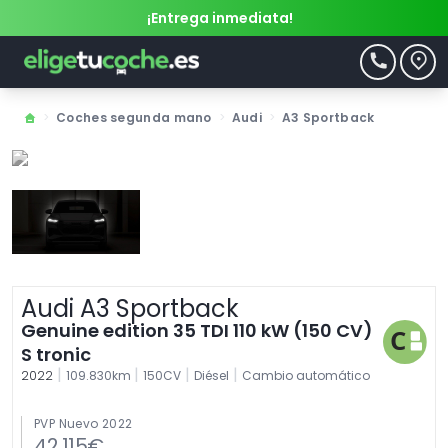
¡Entrega inmediata!
>
Coches segunda mano
>
Audi
>
A3 Sportback
Audi A3 Sportback
Genuine edition 35 TDI 110 kW (150 CV)
S tronic
|
|
|
|
2022
109.830km
150CV
Diésel
Cambio automático
PVP Nuevo 2022
42.115€