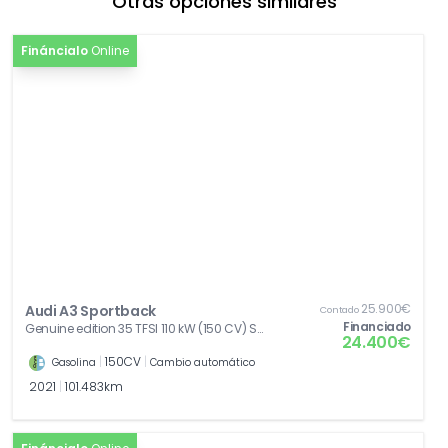
Otras opciones similares
Fináncialo
Online
25.900€
Audi A3 Sportback
Contado
Financiado
Genuine edition 35 TFSI 110 kW (150 CV) S
24.400€
tronic
|
150CV
|
Gasolina
Cambio automático
2021
|
101.483km