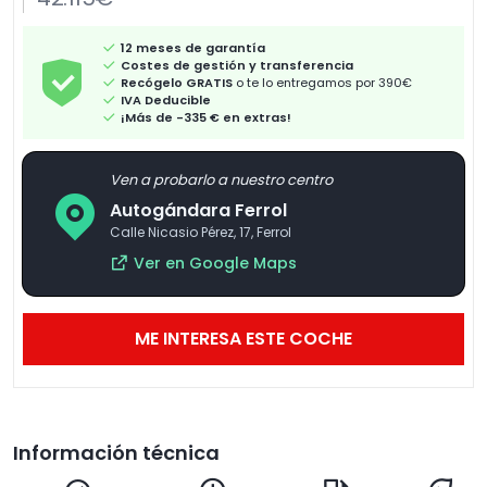
12 meses de garantía
Costes de gestión y transferencia
Recógelo GRATIS
o te lo entregamos por 390€
IVA Deducible
¡Más de -335 € en extras!
Ven a probarlo a nuestro centro
Autogándara Ferrol
Calle Nicasio Pérez, 17, Ferrol
Ver en Google Maps
ME INTERESA ESTE COCHE
Información técnica