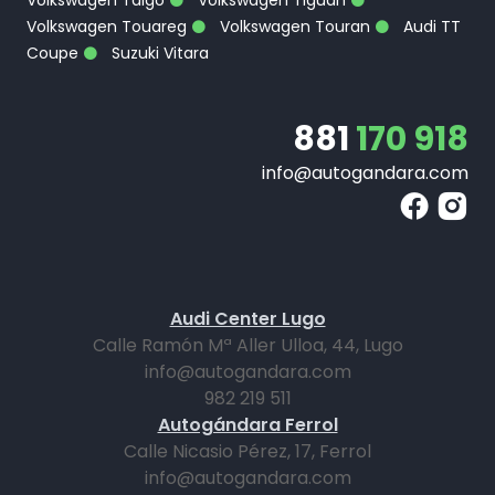
Volkswagen Taigo
Volkswagen Tiguan
Volkswagen Touareg
Volkswagen Touran
Audi TT
Coupe
Suzuki Vitara
881
170 918
info@autogandara.com
Audi Center Lugo
Calle Ramón Mª Aller Ulloa, 44, Lugo
info@autogandara.com
982 219 511
Autogándara Ferrol
Calle Nicasio Pérez, 17, Ferrol
info@autogandara.com