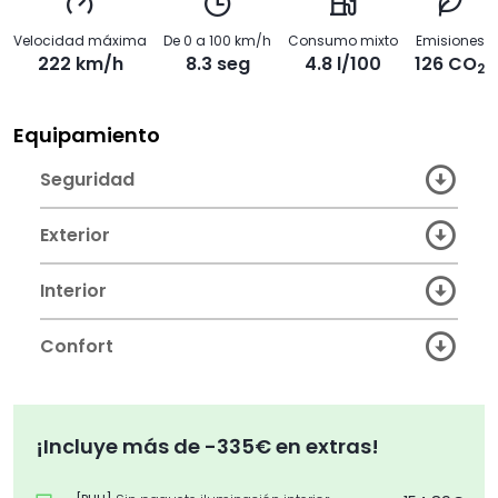
Velocidad máxima
De 0 a 100 km/h
Consumo mixto
Emisiones
222 km/h
8.3 seg
4.8 l/100
126 CO
2
Equipamiento
Seguridad
Exterior
Interior
Confort
¡Incluye más de -335€ en extras!