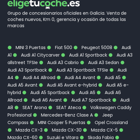
Grupo de concesionarios oficiales en Galicia. Venta de
coches nuevos, Km 0, gerencia y ocasión de todas las
marcas
MINI 3 Puertas
Fiat 500
Peugeot 5008
Audi
A1
Audi A1 Citycarver
Audi A1 Sportback
Audi A3
allstreet TFSIe
Audi A3 Cabrio
Audi A3 Sedan
Audi A3 Sportback
Audi A3 Sportback TFSIe
Audi
A4
Audi A4 Allroad
Audi A4 Avant
Audi A5
Audi A5 Avant
Audi A5 Avant e-hybrid
Audi A5 e-
hybrid
Audi A5 Sportback
Audi A6
Audi A6
Allroad
Audi A6 Avant
Audi A7 Sportback
Audi
A8
SEAT Arona
SEAT Ateca
Volkswagen Caddy
Profesional
Mercedes-Benz Clase A
Jeep
Compass
MINI Cooper 5 Puertas
Opel Crossland
Mazda CX-3
Mazda CX-30
Mazda CX-5
Mazda CX-60
Suzuki e Vitara
Skoda Fabia