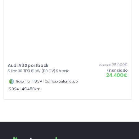
25.900€
Audi A3 Sportback
Contado
Financiado
S line 30 TFSI 81 kW (110 CV) S tronic
24.400€
|
110CV
|
Gasolina
Cambio automático
2024
|
49.450km