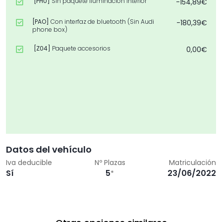
[PHU]
Sin paquete iluminación interior
-154,89€
[PAO]
Con interfaz de bluetooth (Sin Audi
-180,39€
phone box)
[Z04]
Paquete accesorios
0,00€
Datos del vehículo
Iva deducible
Nº Plazas
Matriculación
Sí
5
23/06/2022
*