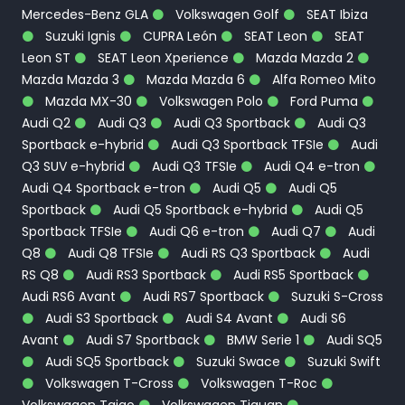
Mercedes-Benz GLA
Volkswagen Golf
SEAT Ibiza
Suzuki Ignis
CUPRA León
SEAT Leon
SEAT
Leon ST
SEAT Leon Xperience
Mazda Mazda 2
Mazda Mazda 3
Mazda Mazda 6
Alfa Romeo Mito
Mazda MX-30
Volkswagen Polo
Ford Puma
Audi Q2
Audi Q3
Audi Q3 Sportback
Audi Q3
Sportback e-hybrid
Audi Q3 Sportback TFSIe
Audi
Q3 SUV e-hybrid
Audi Q3 TFSIe
Audi Q4 e-tron
Audi Q4 Sportback e-tron
Audi Q5
Audi Q5
Sportback
Audi Q5 Sportback e-hybrid
Audi Q5
Sportback TFSIe
Audi Q6 e-tron
Audi Q7
Audi
Q8
Audi Q8 TFSIe
Audi RS Q3 Sportback
Audi
RS Q8
Audi RS3 Sportback
Audi RS5 Sportback
Audi RS6 Avant
Audi RS7 Sportback
Suzuki S-Cross
Audi S3 Sportback
Audi S4 Avant
Audi S6
Avant
Audi S7 Sportback
BMW Serie 1
Audi SQ5
Audi SQ5 Sportback
Suzuki Swace
Suzuki Swift
Volkswagen T-Cross
Volkswagen T-Roc