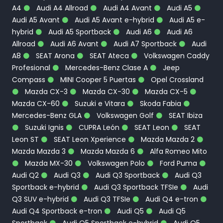
A4
Audi A4 Allroad
Audi A4 Avant
Audi A5
Audi A5 Avant
Audi A5 Avant e-hybrid
Audi A5 e-
hybrid
Audi A5 Sportback
Audi A6
Audi A6
Allroad
Audi A6 Avant
Audi A7 Sportback
Audi
A8
SEAT Arona
SEAT Ateca
Volkswagen Caddy
Profesional
Mercedes-Benz Clase A
Jeep
Compass
MINI Cooper 5 Puertas
Opel Crossland
Mazda CX-3
Mazda CX-30
Mazda CX-5
Mazda CX-60
Suzuki e Vitara
Skoda Fabia
Mercedes-Benz GLA
Volkswagen Golf
SEAT Ibiza
Suzuki Ignis
CUPRA León
SEAT Leon
SEAT
Leon ST
SEAT Leon Xperience
Mazda Mazda 2
Mazda Mazda 3
Mazda Mazda 6
Alfa Romeo Mito
Mazda MX-30
Volkswagen Polo
Ford Puma
Audi Q2
Audi Q3
Audi Q3 Sportback
Audi Q3
Sportback e-hybrid
Audi Q3 Sportback TFSIe
Audi
Q3 SUV e-hybrid
Audi Q3 TFSIe
Audi Q4 e-tron
Audi Q4 Sportback e-tron
Audi Q5
Audi Q5