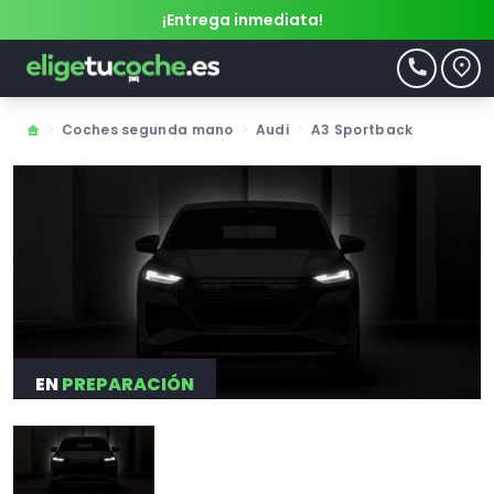
¡Entrega inmediata!
>
Coches segunda mano
>
Audi
>
A3 Sportback
EN
PREPARACIÓN