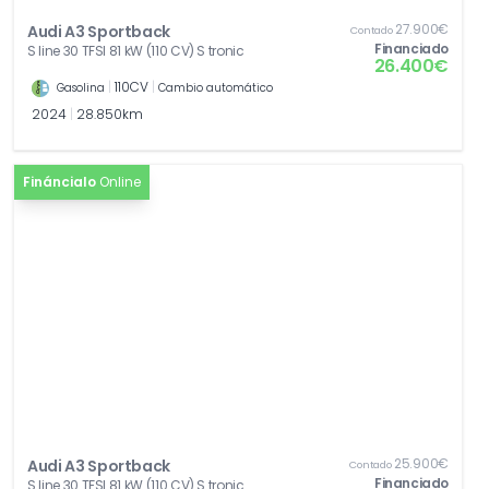
27.900€
Audi A3 Sportback
Contado
Financiado
S line 30 TFSI 81 kW (110 CV) S tronic
26.400€
|
110CV
|
Gasolina
Cambio automático
2024
|
28.850km
Fináncialo
Online
25.900€
Audi A3 Sportback
Contado
Financiado
S line 30 TFSI 81 kW (110 CV) S tronic