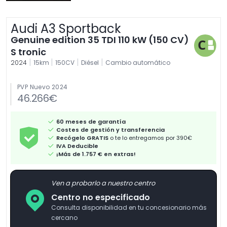
Audi A3 Sportback
Genuine edition 35 TDI 110 kW (150 CV)
S tronic
|
|
|
|
2024
15km
150CV
Diésel
Cambio automático
PVP Nuevo 2024
46.266€
60 meses de garantía
Costes de gestión y transferencia
Recógelo GRATIS
o te lo entregamos por 390€
IVA Deducible
¡Más de 1.757 € en extras!
Ven a probarlo a nuestro centro
Centro no especificado
Consulta disponibilidad en tu concesionario más
cercano