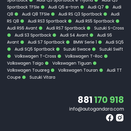
Sportback
Audi Q5 Sportback e-hybrid
Audi Q5
Sportback TFSIe
Audi Q6 e-tron
Audi Q7
Audi
Q8
Audi Q8 TFSIe
Audi RS Q3 Sportback
Audi
RS Q8
Audi RS3 Sportback
Audi RS5 Sportback
Audi RS6 Avant
Audi RS7 Sportback
Suzuki S-Cross
Audi S3 Sportback
Audi S4 Avant
Audi S6
Avant
Audi S7 Sportback
BMW Serie 1
Audi SQ5
Audi SQ5 Sportback
Suzuki Swace
Suzuki Swift
Volkswagen T-Cross
Volkswagen T-Roc
Volkswagen Taigo
Volkswagen Tiguan
Volkswagen Touareg
Volkswagen Touran
Audi TT
Coupe
Suzuki Vitara
881
170 918
info@autogandara.com