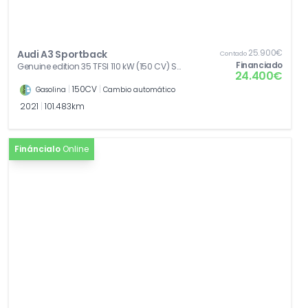
25.900€
Audi A3 Sportback
Contado
Financiado
Genuine edition 35 TFSI 110 kW (150 CV) S
24.400€
tronic
|
150CV
|
Gasolina
Cambio automático
2021
|
101.483km
Fináncialo
Online