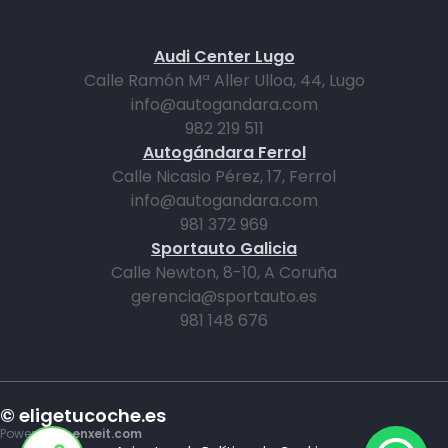
Audi Center Lugo
Calle Ramón Mª Aller Ulloa, 44, Lugo
info@autogandara.com
982 219 511
Autogándara Ferrol
Calle Nicasio Pérez, 17, Ferrol
info@autogandara.com
981 372 969
Sportauto Galicia
Calle Newton, 8-10, A Coruña
gerencia@sportauto.es
981 148 676
© eligetucoche.es
Powered by
enxeit.com