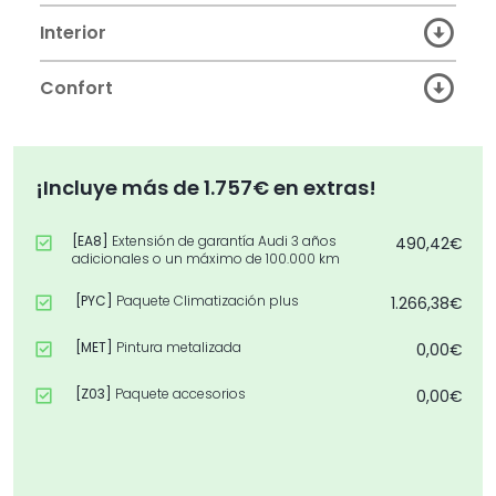
Interior
Confort
¡Incluye más de 1.757€ en extras!
[EA8]
Extensión de garantía Audi 3 años
490,42€
adicionales o un máximo de 100.000 km
[PYC]
Paquete Climatización plus
1.266,38€
[MET]
Pintura metalizada
0,00€
[Z03]
Paquete accesorios
0,00€