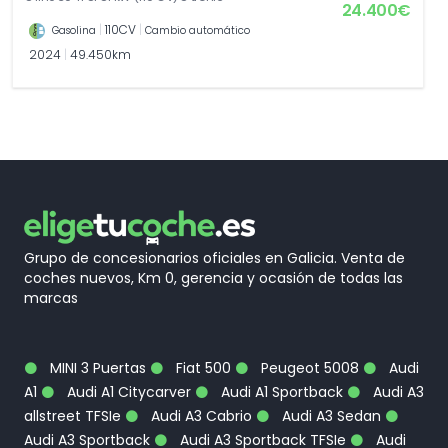
24.400€
|
110CV
|
Gasolina
Cambio automático
2024
|
49.450km
Grupo de concesionarios oficiales en Galicia. Venta de
coches nuevos, Km 0, gerencia y ocasión de todas las
marcas
MINI 3 Puertas
Fiat 500
Peugeot 5008
Audi
A1
Audi A1 Citycarver
Audi A1 Sportback
Audi A3
allstreet TFSIe
Audi A3 Cabrio
Audi A3 Sedan
Audi A3 Sportback
Audi A3 Sportback TFSIe
Audi