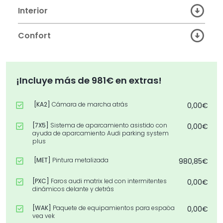
Interior
Confort
¡Incluye más de 981€ en extras!
[KA2]
Cámara de marcha atrás
0,00€
[7X5]
Sistema de aparcamiento asistido con
0,00€
ayuda de aparcamiento Audi parking system
plus
[MET]
Pintura metalizada
980,85€
[PXC]
Faros audi matrix led con intermitentes
0,00€
dinámicos delante y detrás
[WAK]
Paquete de equipamientos para espaöa
0,00€
yea yek