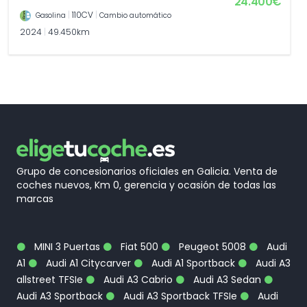
24.400€
|
110CV
|
Gasolina
Cambio automático
2024
|
49.450km
Grupo de concesionarios oficiales en Galicia. Venta de
coches nuevos, Km 0, gerencia y ocasión de todas las
marcas
MINI 3 Puertas
Fiat 500
Peugeot 5008
Audi
A1
Audi A1 Citycarver
Audi A1 Sportback
Audi A3
allstreet TFSIe
Audi A3 Cabrio
Audi A3 Sedan
Audi A3 Sportback
Audi A3 Sportback TFSIe
Audi