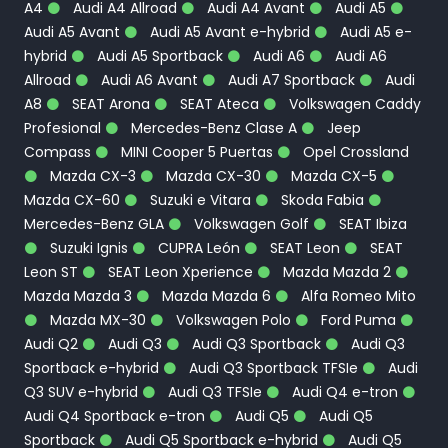
A4
Audi A4 Allroad
Audi A4 Avant
Audi A5
Audi A5 Avant
Audi A5 Avant e-hybrid
Audi A5 e-
hybrid
Audi A5 Sportback
Audi A6
Audi A6
Allroad
Audi A6 Avant
Audi A7 Sportback
Audi
A8
SEAT Arona
SEAT Ateca
Volkswagen Caddy
Profesional
Mercedes-Benz Clase A
Jeep
Compass
MINI Cooper 5 Puertas
Opel Crossland
Mazda CX-3
Mazda CX-30
Mazda CX-5
Mazda CX-60
Suzuki e Vitara
Skoda Fabia
Mercedes-Benz GLA
Volkswagen Golf
SEAT Ibiza
Suzuki Ignis
CUPRA León
SEAT Leon
SEAT
Leon ST
SEAT Leon Xperience
Mazda Mazda 2
Mazda Mazda 3
Mazda Mazda 6
Alfa Romeo Mito
Mazda MX-30
Volkswagen Polo
Ford Puma
Audi Q2
Audi Q3
Audi Q3 Sportback
Audi Q3
Sportback e-hybrid
Audi Q3 Sportback TFSIe
Audi
Q3 SUV e-hybrid
Audi Q3 TFSIe
Audi Q4 e-tron
Audi Q4 Sportback e-tron
Audi Q5
Audi Q5
Sportback
Audi Q5 Sportback e-hybrid
Audi Q5