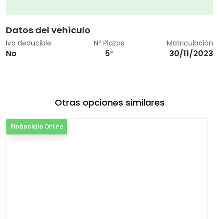
[WQS]
Paquete de equipamiento: s line paquete
0,00€
sport / plus
Datos del vehículo
[Z03]
Accesorio cesta
0,00€
Iva deducible
Nº Plazas
Matriculación
No
5
30/11/2023
*
Otras opciones similares
Fináncialo
Online