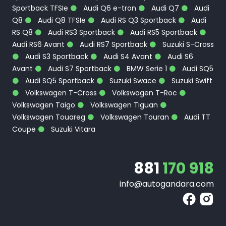
Sportback TFSIe
Audi Q6 e-tron
Audi Q7
Audi
Q8
Audi Q8 TFSIe
Audi RS Q3 Sportback
Audi
RS Q8
Audi RS3 Sportback
Audi RS5 Sportback
Audi RS6 Avant
Audi RS7 Sportback
Suzuki S-Cross
Audi S3 Sportback
Audi S4 Avant
Audi S6
Avant
Audi S7 Sportback
BMW Serie 1
Audi SQ5
Audi SQ5 Sportback
Suzuki Swace
Suzuki Swift
Volkswagen T-Cross
Volkswagen T-Roc
Volkswagen Taigo
Volkswagen Tiguan
Volkswagen Touareg
Volkswagen Touran
Audi TT
Coupe
Suzuki Vitara
881
170 918
info@autogandara.com