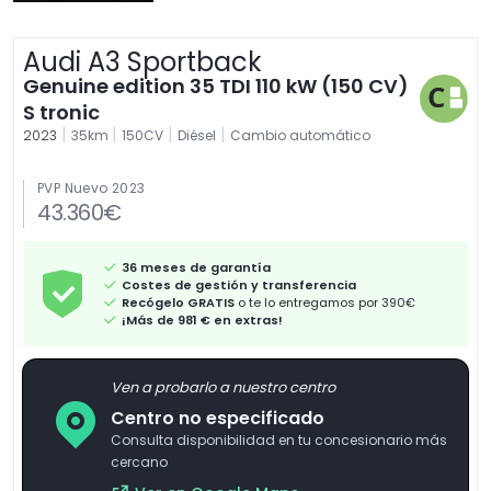
Audi A3 Sportback
Genuine edition 35 TDI 110 kW (150 CV)
S tronic
|
|
|
|
2023
35km
150CV
Diésel
Cambio automático
PVP Nuevo 2023
43.360€
36 meses de garantía
Costes de gestión y transferencia
Recógelo GRATIS
o te lo entregamos por 390€
¡Más de 981 € en extras!
Ven a probarlo a nuestro centro
Centro no especificado
Consulta disponibilidad en tu concesionario más
cercano