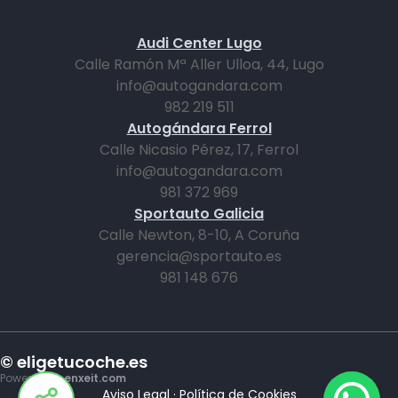
Audi Center Lugo
Calle Ramón Mª Aller Ulloa, 44, Lugo
info@autogandara.com
982 219 511
Autogándara Ferrol
Calle Nicasio Pérez, 17, Ferrol
info@autogandara.com
981 372 969
Sportauto Galicia
Calle Newton, 8-10, A Coruña
gerencia@sportauto.es
981 148 676
© eligetucoche.es
Powered by
enxeit.com
Aviso Legal
·
Política de Cookies