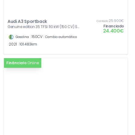
25.900€
Audi A3 Sportback
Contado
Financiado
Genuine edition 35 TFSI 110 kW (150 CV) S
24.400€
tronic
|
150CV
|
Gasolina
Cambio automático
2021
|
101.483km
Fináncialo
Online