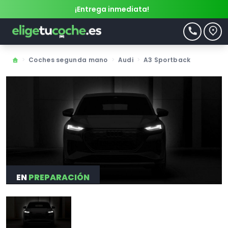
¡Entrega inmediata!
>
Coches segunda mano
>
Audi
>
A3 Sportback
EN
PREPARACIÓN