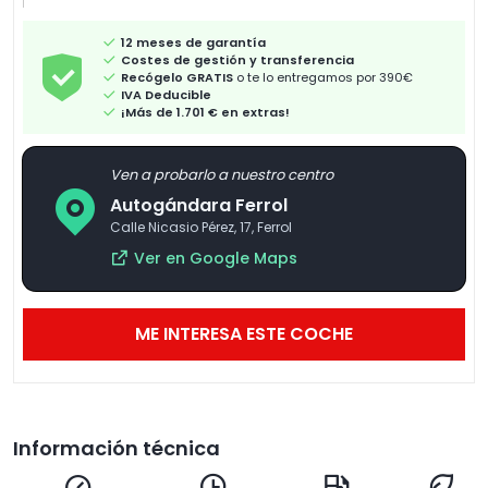
12 meses de garantía
Costes de gestión y transferencia
Recógelo GRATIS
o te lo entregamos por 390€
IVA Deducible
¡Más de 1.701 € en extras!
Ven a probarlo a nuestro centro
Autogándara Ferrol
Calle Nicasio Pérez, 17, Ferrol
Ver en Google Maps
ME INTERESA ESTE COCHE
Información técnica