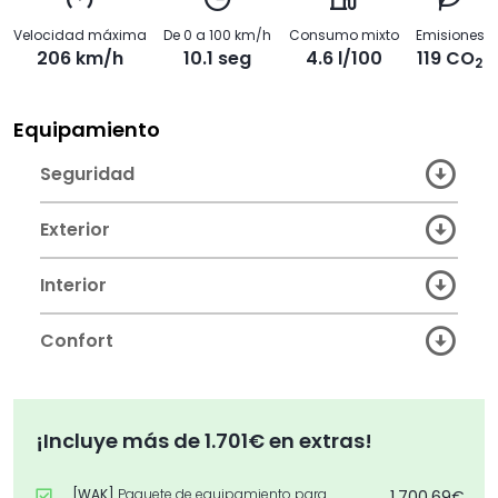
Velocidad máxima
De 0 a 100 km/h
Consumo mixto
Emisiones
206 km/h
10.1 seg
4.6 l/100
119 CO
2
Equipamiento
Seguridad
Exterior
Interior
Confort
¡Incluye más de 1.701€ en extras!
[WAK]
Paquete de equipamiento para
1.700,69€