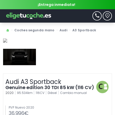
¡Entrega inmediata!
>
Coches segunda mano
>
Audi
>
A3 Sportback
Audi A3 Sportback
Genuine edition 30 TDI 85 kW (116 CV)
|
|
|
|
2020
95.534km
116CV
Diésel
Cambio manual
PVP Nuevo 2020
36.996€