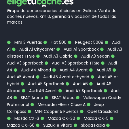
Grupo de concesionarios oficiales en Galicia. Venta de
coches nuevos, Km 0, gerencia y ocasión de todas las
marcas
MINI 3 Puertas
Fiat 500
Peugeot 5008
Audi
A1
Audi A1 Citycarver
Audi A1 Sportback
Audi A3
allstreet TFSIe
Audi A3 Cabrio
Audi A3 Sedan
Audi A3 Sportback
Audi A3 Sportback TFSIe
Audi
A4
Audi A4 Allroad
Audi A4 Avant
Audi A5
Audi A5 Avant
Audi A5 Avant e-hybrid
Audi A5 e-
hybrid
Audi A5 Sportback
Audi A6
Audi A6
Allroad
Audi A6 Avant
Audi A7 Sportback
Audi
A8
SEAT Arona
SEAT Ateca
Volkswagen Caddy
Profesional
Mercedes-Benz Clase A
Jeep
Compass
MINI Cooper 5 Puertas
Opel Crossland
Mazda CX-3
Mazda CX-30
Mazda CX-5
Mazda CX-60
Suzuki e Vitara
Skoda Fabia