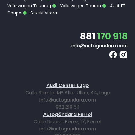
Volkswagen Touareg
Volkswagen Touran
Audi TT
Coupe
Suzuki Vitara
881
170 918
info@autogandara.com
Audi Center Lugo
Calle Ramón Mª Aller Ulloa, 44, Lugo
info@autogandara.com
982 219 511
Autogándara Ferrol
Calle Nicasio Pérez, 17, Ferrol
info@autogandara.com