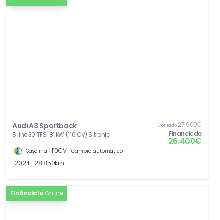
27.900€
Audi A3 Sportback
Contado
Financiado
S line 30 TFSI 81 kW (110 CV) S tronic
26.400€
|
110CV
|
Gasolina
Cambio automático
2024
|
28.850km
Fináncialo
Online