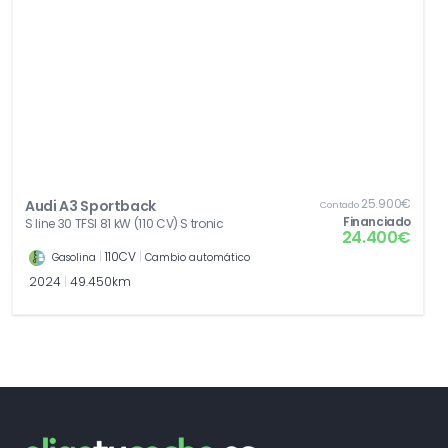
25.900€
Audi A3 Sportback
Contado
Financiado
S line 30 TFSI 81 kW (110 CV) S tronic
24.400€
|
110CV
|
Gasolina
Cambio automático
2024
|
49.450km