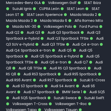
Mercedes-Benz GLA
Volkswagen Golf
SEAT Ibiza
Suzuki Ignis
CUPRA León
SEAT Leon
SEAT
Leon ST
SEAT Leon Xperience
Mazda Mazda 2
Mazda Mazda 3
Mazda Mazda 6
Alfa Romeo Mito
Mazda MX-30
Volkswagen Polo
Ford Puma
Audi Q2
Audi Q3
Audi Q3 Sportback
Audi Q3
Sportback e-hybrid
Audi Q3 Sportback TFSIe
Audi
Q3 SUV e-hybrid
Audi Q3 TFSIe
Audi Q4 e-tron
Audi Q4 Sportback e-tron
Audi Q5
Audi Q5
Sportback
Audi Q5 Sportback e-hybrid
Audi Q5
Sportback TFSIe
Audi Q6 e-tron
Audi Q7
Audi
Q8
Audi Q8 TFSIe
Audi RS Q3 Sportback
Audi
RS Q8
Audi RS3 Sportback
Audi RS5 Sportback
Audi RS6 Avant
Audi RS7 Sportback
Suzuki S-Cross
Audi S3 Sportback
Audi S4 Avant
Audi S6
Avant
Audi S7 Sportback
BMW Serie 1
Audi SQ5
Audi SQ5 Sportback
Suzuki Swace
Suzuki Swift
Volkswagen T-Cross
Volkswagen T-Roc
Volkswagen Taigo
Volkswagen Tiguan