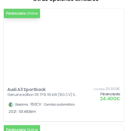
Fináncialo
Online
25.900€
Audi A3 Sportback
Contado
Financiado
Genuine edition 35 TFSI 110 kW (150 CV) S
24.400€
tronic
|
150CV
|
Gasolina
Cambio automático
2021
|
101.483km
Fináncialo
Online