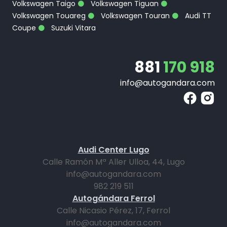
Volkswagen Taigo
Volkswagen Tiguan
Volkswagen Touareg
Volkswagen Touran
Audi TT
Coupe
Suzuki Vitara
881
170 918
info@autogandara.com
Audi Center Lugo
Calle Ramón Mª Aller Ulloa, 44, Lugo
info@autogandara.com
982 219 511
Autogándara Ferrol
Calle Nicasio Pérez, 17, Ferrol
info@autogandara.com