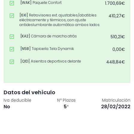
[WAK]
Paquete Confort
1.700,69€
[6XI]
Retrovisores ext. ajustables/abatibles
410,27€
eléctricamente y térmicos, con ajuste
antideslumbrante automático ambos lados
[KA2]
Cámara de marcha atrás
510,21€
[N5B]
Tapicería Tela Dynamik
0,00€
[Q1D]
Asientos deportivos delante
448,84€
[PAO]
Con interfaz de bluetooth (Sin Audi
-173,57€
phone box)
[QQ1]
Paquete de Luz Ambiente
210,39€
Datos del vehículo
Iva deducible
Nº Plazas
Matriculación
[7X5]
Sistema de aparcamiento asistido con
434,81€
No
5
28/02/2022
*
ayuda de aparcamiento Audi parking system
plus
[4K5]
Llave de confort sin SAFELOCK
534,76€