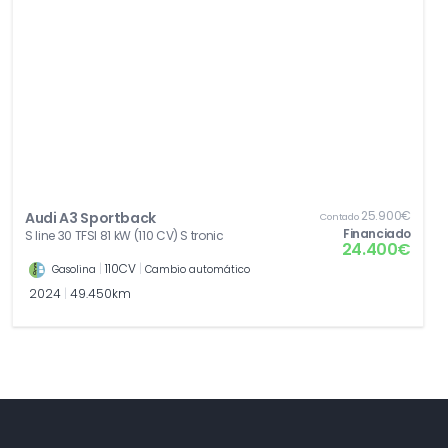
25.900€
Audi A3 Sportback
Contado
Financiado
S line 30 TFSI 81 kW (110 CV) S tronic
24.400€
|
110CV
|
Gasolina
Cambio automático
2024
|
49.450km