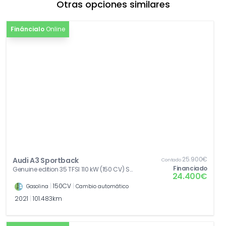
Otras opciones similares
[T9]
Pintura solida blanco Ibis
471,90€
[Z01]
Paquete accesorios
0,00€
Fináncialo
Online
25.900€
Audi A3 Sportback
Contado
Financiado
Genuine edition 35 TFSI 110 kW (150 CV) S
24.400€
tronic
|
150CV
|
Gasolina
Cambio automático
2021
|
101.483km