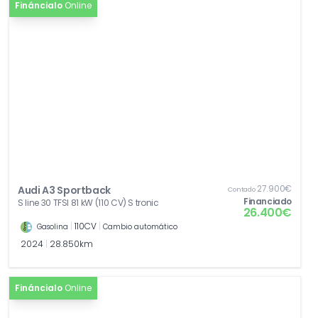
Fináncialo
Online
27.900€
Audi A3 Sportback
Contado
Financiado
S line 30 TFSI 81 kW (110 CV) S tronic
26.400€
|
110CV
|
Gasolina
Cambio automático
2024
|
28.850km
Fináncialo
Online