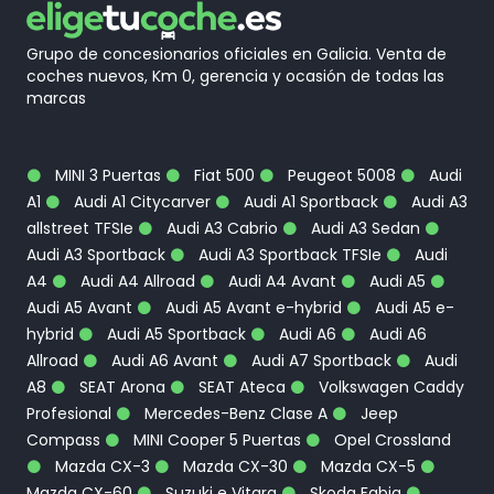
Grupo de concesionarios oficiales en Galicia. Venta de
coches nuevos, Km 0, gerencia y ocasión de todas las
marcas
MINI 3 Puertas
Fiat 500
Peugeot 5008
Audi
A1
Audi A1 Citycarver
Audi A1 Sportback
Audi A3
allstreet TFSIe
Audi A3 Cabrio
Audi A3 Sedan
Audi A3 Sportback
Audi A3 Sportback TFSIe
Audi
A4
Audi A4 Allroad
Audi A4 Avant
Audi A5
Audi A5 Avant
Audi A5 Avant e-hybrid
Audi A5 e-
hybrid
Audi A5 Sportback
Audi A6
Audi A6
Allroad
Audi A6 Avant
Audi A7 Sportback
Audi
A8
SEAT Arona
SEAT Ateca
Volkswagen Caddy
Profesional
Mercedes-Benz Clase A
Jeep
Compass
MINI Cooper 5 Puertas
Opel Crossland
Mazda CX-3
Mazda CX-30
Mazda CX-5
Mazda CX-60
Suzuki e Vitara
Skoda Fabia