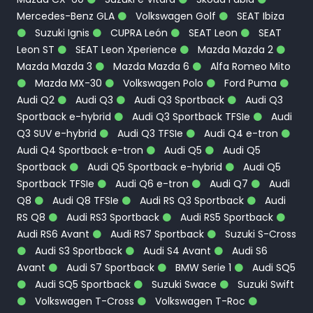
Mercedes-Benz GLA
Volkswagen Golf
SEAT Ibiza
Suzuki Ignis
CUPRA León
SEAT Leon
SEAT
Leon ST
SEAT Leon Xperience
Mazda Mazda 2
Mazda Mazda 3
Mazda Mazda 6
Alfa Romeo Mito
Mazda MX-30
Volkswagen Polo
Ford Puma
Audi Q2
Audi Q3
Audi Q3 Sportback
Audi Q3
Sportback e-hybrid
Audi Q3 Sportback TFSIe
Audi
Q3 SUV e-hybrid
Audi Q3 TFSIe
Audi Q4 e-tron
Audi Q4 Sportback e-tron
Audi Q5
Audi Q5
Sportback
Audi Q5 Sportback e-hybrid
Audi Q5
Sportback TFSIe
Audi Q6 e-tron
Audi Q7
Audi
Q8
Audi Q8 TFSIe
Audi RS Q3 Sportback
Audi
RS Q8
Audi RS3 Sportback
Audi RS5 Sportback
Audi RS6 Avant
Audi RS7 Sportback
Suzuki S-Cross
Audi S3 Sportback
Audi S4 Avant
Audi S6
Avant
Audi S7 Sportback
BMW Serie 1
Audi SQ5
Audi SQ5 Sportback
Suzuki Swace
Suzuki Swift
Volkswagen T-Cross
Volkswagen T-Roc