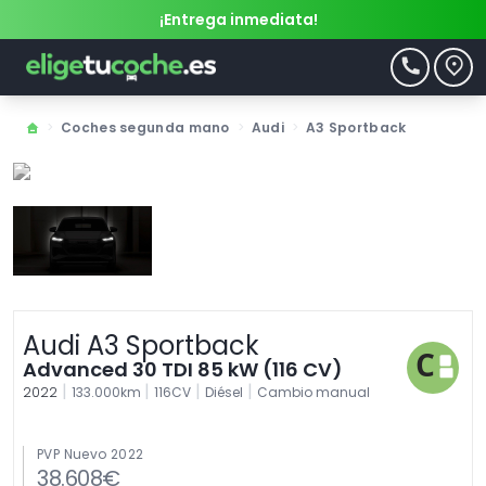
¡Entrega inmediata!
>
Coches segunda mano
>
Audi
>
A3 Sportback
Audi A3 Sportback
Advanced 30 TDI 85 kW (116 CV)
|
|
|
|
2022
133.000km
116CV
Diésel
Cambio manual
PVP Nuevo 2022
38.608€