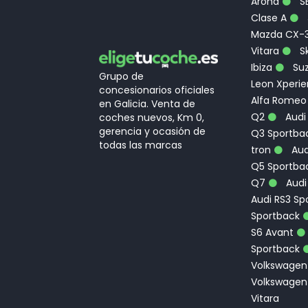
Arona
S
Clase A
Mazda CX-
Vitara
Sk
Ibiza
Suz
Grupo de
Leon Xperi
concesionarios oficiales
Alfa Romeo
en Galicia. Venta de
Q2
Audi
coches nuevos, Km 0,
gerencia y ocasión de
Q3 Sportbac
todas las marcas
tron
Aud
Q5 Sportba
Q7
Audi
Audi RS3 Sp
Sportback
S6 Avant
Sportback
Volkswagen
Volkswagen
Vitara