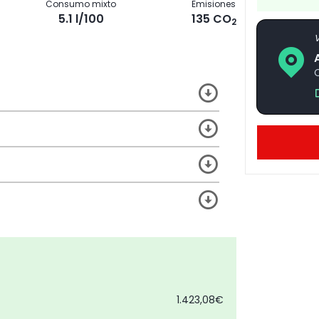
Consumo mixto
Emisiones
5.1 l/100
135 CO
2
V
C
1.423,08€