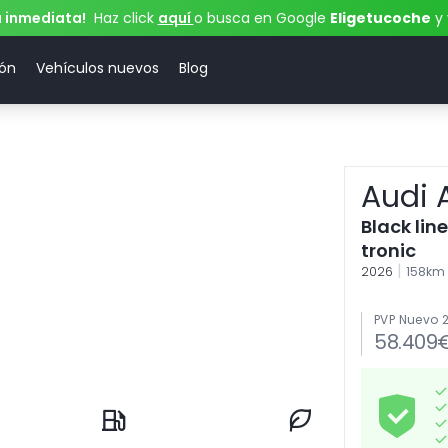
a inmediata!
Haz click
aquí
o busca en Google
Eligetucoche
y 
ión
Vehículos nuevos
Blog
Audi 
Black lin
tronic
|
2026
158km
PVP Nuevo 
58.409