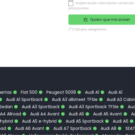
Acepto recibir información comercial 
promociones
Quiero que me avisen
(*) Campos obligatorios
uertas
Fiat 500
Peugeot 5008
Audi A1
Audi A1
Audi A1 Sportback
Audi A3 allstreet TFSIe
Audi A3 Cabri
 Sedan
Audi A3 Sportback
Audi A3 Sportback TFSIe
Aud
A4 Allroad
Audi A4 Avant
Audi A5
Audi A5 Avant
Au
hybrid
Audi A5 e-hybrid
Audi A5 Sportback
Audi A6
oad
Audi A6 Avant
Audi A7 Sportback
Audi A8
SEA