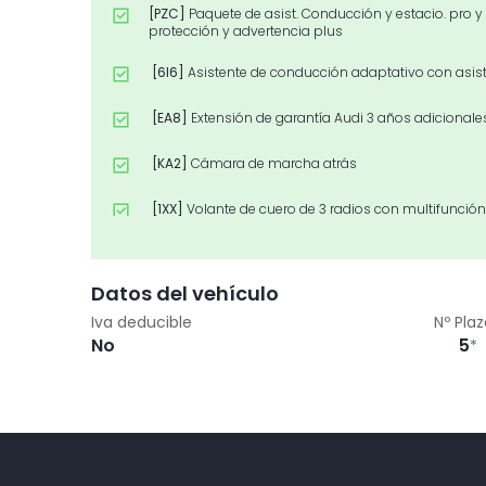
[PZC]
Paquete de asist. Conducción y estacio. pro y
protección y advertencia plus
[6I6]
Asistente de conducción adaptativo con asis
[EA8]
Extensión de garantía Audi 3 años adicional
[KA2]
Cámara de marcha atrás
[1XX]
Volante de cuero de 3 radios con multifunció
[PXC]
Faros LED Matrix, grupos ópticos traseros LED
Datos del vehículo
[PYC]
Paquete Climatización plus
Iva deducible
Nº Pla
No
5
*
[6FJ]
Carcasa de los retrovisores exteriores en negr
[PG4]
Llave de confort con desbloqueo del maleter
[WFX]
Paquete Premium
[PYY]
Paquete Confort plus