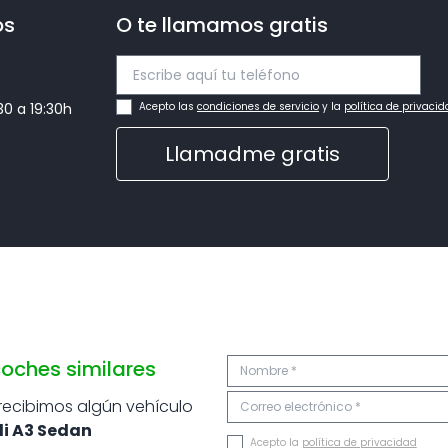
os
O te llamamos gratis
ayuda de aparcamiento con indicación del
0,00€
0,00€
:30 a 19:30h
Acepto las
condiciones de servicio
y la
política de privaci
Llamadme gratis
oches similares
 recibimos algún vehículo
i A3 Sedan
Acepto la
política de privacidad