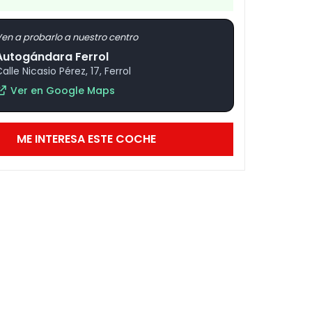
en a probarlo a nuestro centro
Autogándara Ferrol
alle Nicasio Pérez, 17, Ferrol
Ver en Google Maps
ME INTERESA ESTE COCHE