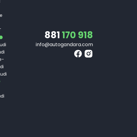
z
 e
T
T
881
170 918
info@autogandara.com
udi
di
e-
di
udi
di