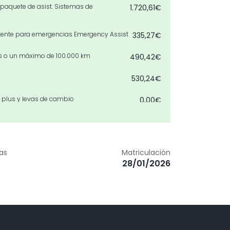
 paquete de asist. Sistemas de
1.720,61€
tente para emergencias Emergency Assist
335,27€
es o un máximo de 100.000 km
490,42€
530,24€
n plus y levas de cambio
0,00€
 y sistema lavafaros
905,78€
1.266,38€
zas
Matriculación
28/01/2026
o
0,00€
o controlado por sensor
555,75€
3.407,36€
983,94€