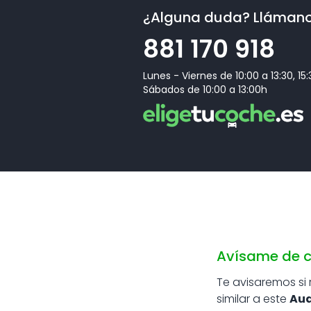
¿Alguna duda? Lláman
[8A2]
Sistema de aparcamiento asistido plus con 
881 170 918
entorno
[Z03]
Paquete accesorios
Lunes - Viernes de 10:00 a 13:30, 15
Sábados de 10:00 a 13:00h
Avísame de c
Te avisaremos si
similar a este
Aud