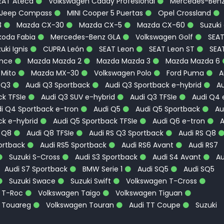
EAT Ateca
Volkswagen Caddy Profesional
Mercedes-Ben
Jeep Compass
MINI Cooper 5 Puertas
Opel Crossland
3
Mazda CX-30
Mazda CX-5
Mazda CX-60
Suzuki
oda Fabia
Mercedes-Benz GLA
Volkswagen Golf
SEA
uki Ignis
CUPRA León
SEAT Leon
SEAT Leon ST
SEA
ence
Mazda Mazda 2
Mazda Mazda 3
Mazda Mazda 6
 Mito
Mazda MX-30
Volkswagen Polo
Ford Puma
A
 Q3
Audi Q3 Sportback
Audi Q3 Sportback e-hybrid
Au
k TFSIe
Audi Q3 SUV e-hybrid
Audi Q3 TFSIe
Audi Q4 
i Q4 Sportback e-tron
Audi Q5
Audi Q5 Sportback
Au
ck e-hybrid
Audi Q5 Sportback TFSIe
Audi Q6 e-tron
A
 Q8
Audi Q8 TFSIe
Audi RS Q3 Sportback
Audi RS Q8
ortback
Audi RS5 Sportback
Audi RS6 Avant
Audi RS7
Suzuki S-Cross
Audi S3 Sportback
Audi S4 Avant
Au
Audi S7 Sportback
BMW Serie 1
Audi SQ5
Audi SQ5
Suzuki Swace
Suzuki Swift
Volkswagen T-Cross
 T-Roc
Volkswagen Taigo
Volkswagen Tiguan
 Touareg
Volkswagen Touran
Audi TT Coupe
Suzuki