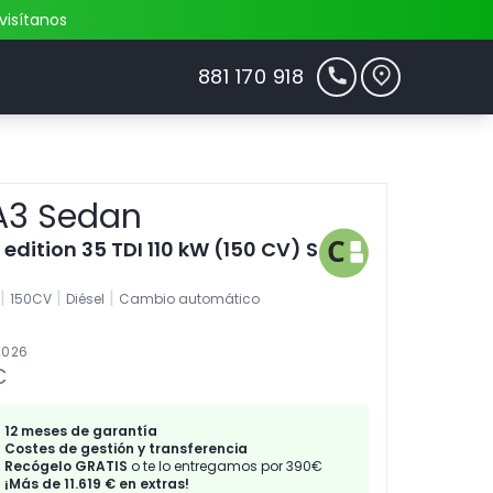
visítanos
881 170 918
A3 Sedan
e edition 35 TDI 110 kW (150 CV) S
|
|
|
150CV
Diésel
Cambio automático
2026
€
12 meses de garantía
Costes de gestión y transferencia
Recógelo GRATIS
o te lo entregamos por 390€
¡Más de 11.619 € en extras!