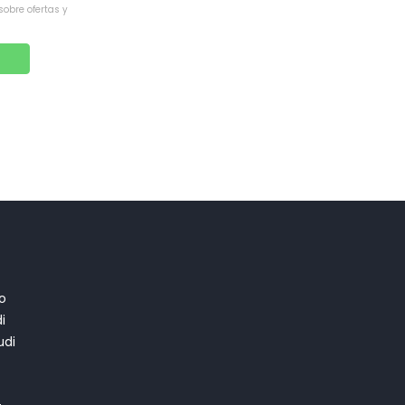
sobre ofertas y
o
i
di
T