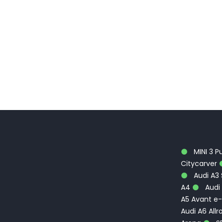
MINI 3 P
Citycarver
Audi A3
A4
Audi 
A5 Avant e-
Audi A6 Allr