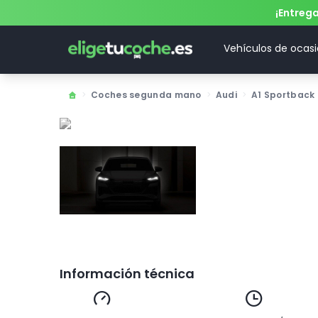
¡Entreg
Vehículos de ocas
>
Coches segunda mano
>
Audi
>
A1 Sportback
Información técnica