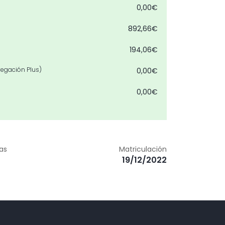
0,00€
892,66€
194,06€
egación Plus)
0,00€
0,00€
452,80€
I plus
0,00€
zas
Matriculación
1.015,15€
19/12/2022
0,00€
0,00€
ergencia en ciudad sin ACC
0,00€