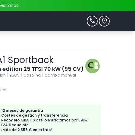
visítanos
A1 Sportback
 edition 25 TFSI 70 kW (95 CV)
|
|
|
5km
95CV
Gasolina
Cambio manual
2022
12 meses de garantía
Costes de gestión y transferencia
Recógelo GRATIS
o te lo entregamos por 390€
IVA Deducible
¡Más de 2.555 € en extras!