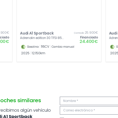
.900€
25.900€
Audi A1 Sportback
Audi
Contado
nciado
Financiado
Adrenalin edition 30 TFSI 85
Adrena
400€
24.400€
kW (116 CV)
kW (11
|
116CV
|
Gasolina
Cambio manual
G
2025
|
12.150km
202
oches similares
 recibimos algún vehículo
i A1 Sportback