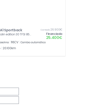
26.900€
 A1 Sportback
Contado
Financiado
lin edition 30 TFSI 85
25.400€
6 CV) S tronic
|
116CV
|
asolina
Cambio automático
5
|
20.100km