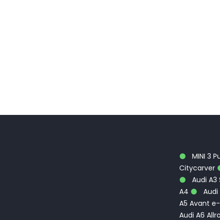
MINI 3 P
Citycarver
Audi A3
A4
Audi 
A5 Avant e-
Audi A6 Allr