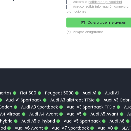
Acepto la
política de privacidad
Acepto recibir información comercial 
promociones
Quiero que me avisen
(*) Campos obligatorios
uertas
Fiat 500
Peugeot 5008
Audi A1
Audi A1
Audi A1 Sportback
Audi A3 allstreet TFSIe
Audi A3 Cabri
 Sedan
Audi A3 Sportback
Audi A3 Sportback TFSIe
Aud
A4 Allroad
Audi A4 Avant
Audi A5
Audi A5 Avant
Au
hybrid
Audi A5 e-hybrid
Audi A5 Sportback
Audi A6
oad
Audi A6 Avant
Audi A7 Sportback
Audi A8
SEA