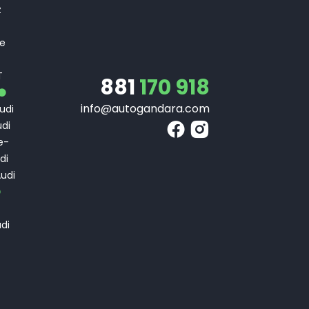
z
 e
T
T
881
170 918
info@autogandara.com
udi
di
e-
di
udi
di