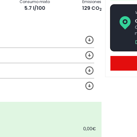
Consumo mixto
Emisiones
5.7 l/100
129 CO
2
V
0,00€