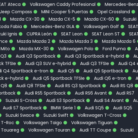
EAT Ateca
Volkswagen Caddy Profesional
Mercedes-Ben
Jeep Compass
MINI Cooper 5 Puertas
Opel Crossland
3
Mazda CX-30
Mazda CX-5
Mazda CX-60
Suzuki
oda Fabia
Mercedes-Benz GLA
Volkswagen Golf
SEA
uki Ignis
CUPRA León
SEAT Leon
SEAT Leon ST
SEA
ence
Mazda Mazda 2
Mazda Mazda 3
Mazda Mazda 6
 Mito
Mazda MX-30
Volkswagen Polo
Ford Puma
A
 Q3
Audi Q3 Sportback
Audi Q3 Sportback e-hybrid
Au
k TFSIe
Audi Q3 SUV e-hybrid
Audi Q3 TFSIe
Audi Q4 
i Q4 Sportback e-tron
Audi Q5
Audi Q5 Sportback
Au
ck e-hybrid
Audi Q5 Sportback TFSIe
Audi Q6 e-tron
A
 Q8
Audi Q8 TFSIe
Audi RS Q3 Sportback
Audi RS Q8
ortback
Audi RS5 Sportback
Audi RS6 Avant
Audi RS7
Suzuki S-Cross
Audi S3 Sportback
Audi S4 Avant
Au
Audi S7 Sportback
BMW Serie 1
Audi SQ5
Audi SQ5
Suzuki Swace
Suzuki Swift
Volkswagen T-Cross
 T-Roc
Volkswagen Taigo
Volkswagen Tiguan
 Touareg
Volkswagen Touran
Audi TT Coupe
Suzuki