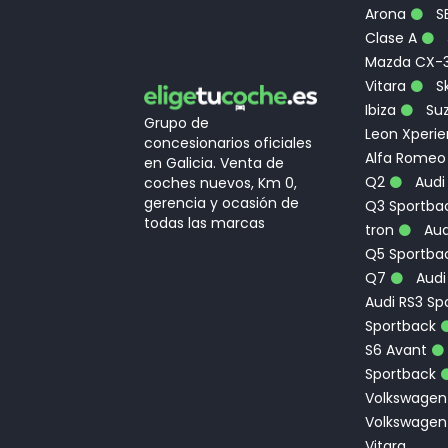
Arona
S
Clase A
Mazda CX-
Vitara
Sk
Ibiza
Suz
Grupo de
Leon Xperi
concesionarios oficiales
Alfa Romeo
en Galicia. Venta de
Q2
Audi
coches nuevos, Km 0,
gerencia y ocasión de
Q3 Sportbac
todas las marcas
tron
Aud
Q5 Sportba
Q7
Audi
Audi RS3 Sp
Sportback
S6 Avant
Sportback
Volkswagen
Volkswagen
Vitara