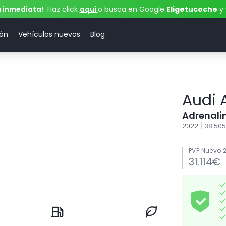
a inmediata!
Haz click
aquí
o busca en Google
Eligetucoche
y 
ión
Vehículos nuevos
Blog
Audi 
Adrenalin
|
2022
38.50
PVP Nuevo 
31.114€