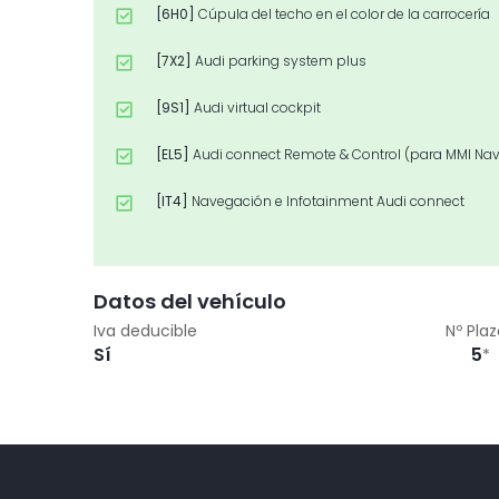
[6H0]
Cúpula del techo en el color de la carrocería
[7X2]
Audi parking system plus
[9S1]
Audi virtual cockpit
[EL5]
Audi connect Remote & Control (para MMI Nav
[IT4]
Navegación e Infotainment Audi connect
[KA2]
Sistema de cámara de marcha atrás
[PNC]
Preparación para sistema de navegación MM
Datos del vehículo
Iva deducible
Nº Pla
[WZ2]
Paquete Tech
Sí
5
*
[1PE]
Tornillos de rueda antirrobo (sin cierre)
[2PF]
Volante multifunción deportivo de cuero
[6K2]
Asistencia delantera incluida Frenado de em