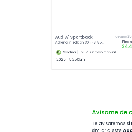
25
Audi A1 Sportback
Contado
Fina
Adrenalin edition 30 TFSI 85
24.
kW (116 CV)
|
116CV
|
Gasolina
Cambio manual
2025
|
15.250km
Avísame de c
Te avisaremos si
similar a este
Aud