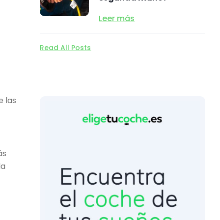
Leer más
Read All Posts
e las
ás
la