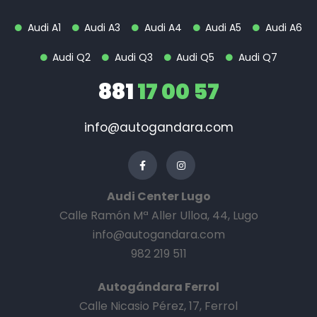
Audi A1
Audi A3
Audi A4
Audi A5
Audi A6
Audi Q2
Audi Q3
Audi Q5
Audi Q7
881
17 00 57
info@autogandara.com
Audi Center Lugo
Calle Ramón Mª Aller Ulloa, 44, Lugo
info@autogandara.com
982 219 511
Autogándara Ferrol
Calle Nicasio Pérez, 17, Ferrol