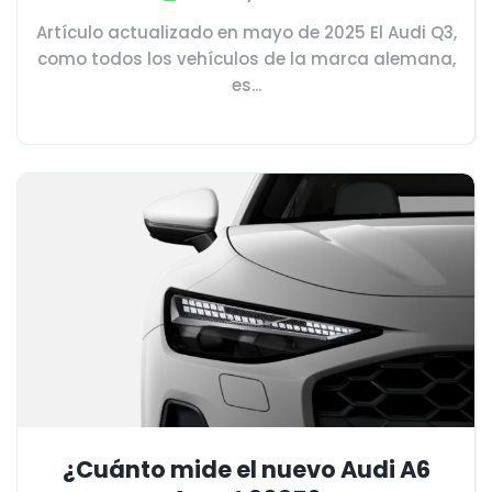
Artículo actualizado en mayo de 2025 El Audi Q3,
como todos los vehículos de la marca alemana,
es...
¿Cuánto mide el nuevo Audi A6