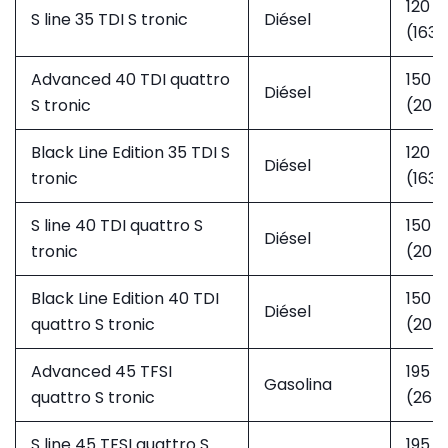
120 
S line 35 TDI S tronic
Diésel
(163 
Advanced 40 TDI quattro
150 
Diésel
S tronic
(204
Black Line Edition 35 TDI S
120 
Diésel
tronic
(163 
S line 40 TDI quattro S
150 
Diésel
tronic
(204
Black Line Edition 40 TDI
150 
Diésel
quattro S tronic
(204
Advanced 45 TFSI
195 
Gasolina
quattro S tronic
(265
S line 45 TFSI quattro S
195 