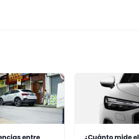
encias entre
¿Cuánto mide el