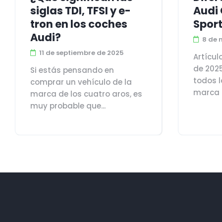
siglas TDI, TFSI y e-
Audi 
tron en los coches
Spor
Audi?
8 de 
11 de septiembre de 2025
Artícu
de 2025
Si estás pensando en
todos l
comprar un vehículo de la
marca a
marca de los cuatro aros, es
muy probable que...