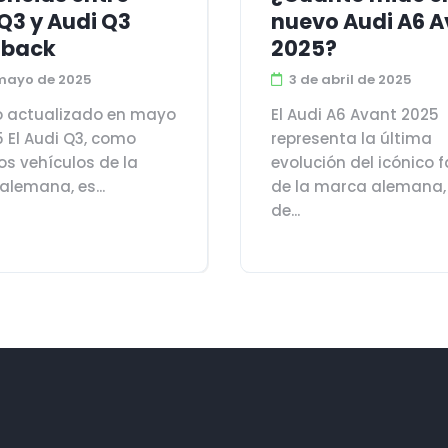
Q3 y Audi Q3
nuevo Audi A6 A
tback
2025?
mayo de 2025
3 de abril de 2025
lo actualizado en mayo
El Audi A6 Avant 2025
 El Audi Q3, como
representa la última
os vehículos de la
evolución del icónico f
lemana, es...
de la marca alemana,
de...