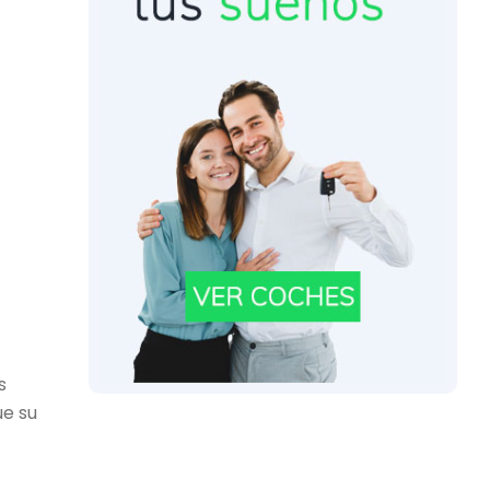
s
ue su