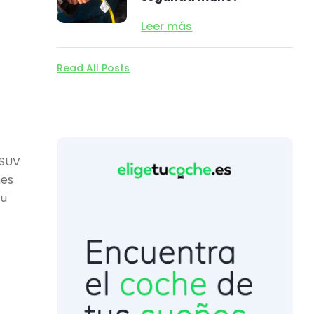
Leer más
Read All Posts
 SUV
nes
su