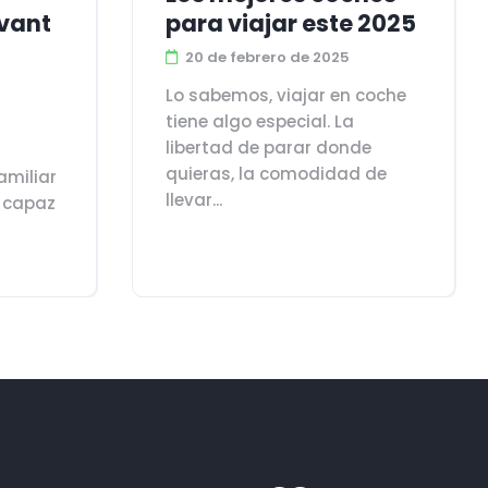
vant
para viajar este 2025
20 de febrero de 2025
Lo sabemos, viajar en coche
tiene algo especial. La
libertad de parar donde
quieras, la comodidad de
amiliar
llevar...
 capaz