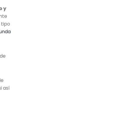
o y
ente
 tipo
unda
 de
de
i así