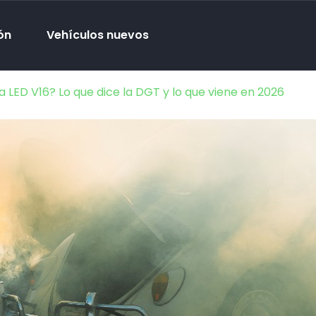
ón
Vehículos nuevos
a LED V16? Lo que dice la DGT y lo que viene en 2026