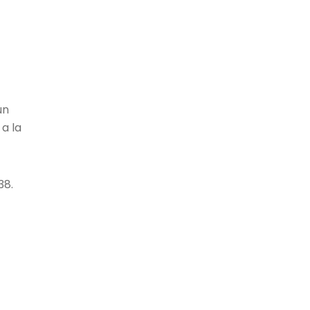
un
a la
38.