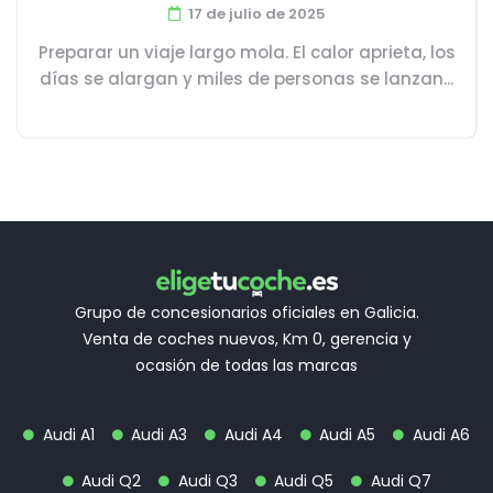
17 de julio de 2025
Preparar un viaje largo mola. El calor aprieta, los
días se alargan y miles de personas se lanzan...
Grupo de concesionarios oficiales en Galicia.
Venta de coches nuevos, Km 0, gerencia y
ocasión de todas las marcas
Audi A1
Audi A3
Audi A4
Audi A5
Audi A6
Audi Q2
Audi Q3
Audi Q5
Audi Q7