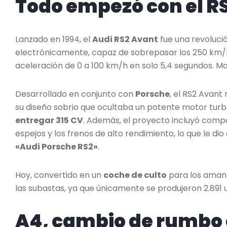
Todo empezó con el R
Lanzado en 1994, el
Audi RS2 Avant
fue una revolució
electrónicamente, capaz de sobrepasar los 250 km/
aceleración de 0 a 100 km/h en solo 5,4 segundos. 
Desarrollado en conjunto con
Porsche
, el RS2 Avant
su diseño sobrio que ocultaba un potente motor turboa
entregar 315 CV
. Además, el proyecto incluyó compo
espejos y los frenos de alto rendimiento, lo que le di
«Audi Porsche RS2»
.
Hoy, convertido en un
coche de culto
para los amant
las subastas, ya que únicamente se produjeron 2.891 
A4, cambio de rumbo e