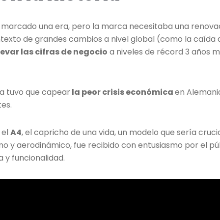
a marcado una era, pero la marca necesitaba una renova
exto de grandes cambios a nivel global (como la caída 
levar las cifras de negocio
a niveles de récord 3 años 
ca tuvo que capear
la peor crisis económica
en Alemani
tes.
 el
A4
, el capricho de una vida, un modelo que sería cruci
o y aerodinámico, fue recibido con entusiasmo por el pú
 y funcionalidad.