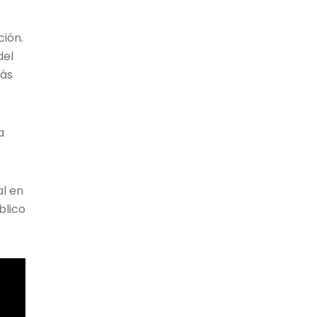
ción.
del
más
a
al en
blico