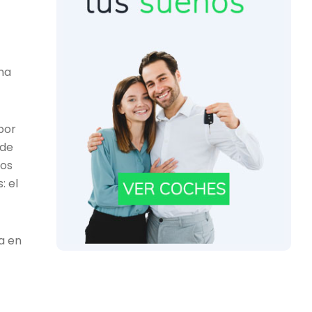
na
por
 de
los
: el
a en