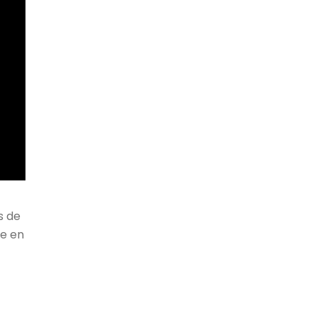
s de
te en